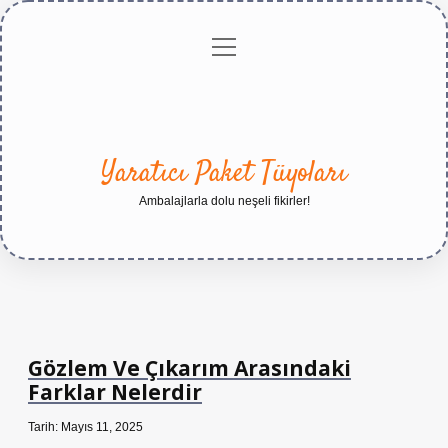
menüyü
Anasayfa
Gizlilik
Yasal
Hakkımızda
aç
Politikası
Uyarı
Yaratıcı Paket Tüyoları
Ambalajlarla dolu neşeli fikirler!
Gözlem Ve Çıkarım Arasındaki
Farklar Nelerdir
Tarih: Mayıs 11, 2025