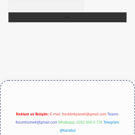
Arama
exper.live/
Reklam ve İletişim:
E-mail:
backlinkpaneli@gmail.com
Teams:
forumhizmeti@gmail.com
Whatsapp: 0262 606 0 726
Telegram:
@karabul