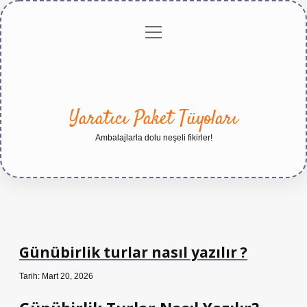
menüyü
Anasayfa
Gizlilik
Yasal
Hakkımızda
aç
Politikası
Uyarı
Yaratıcı Paket Tüyoları
Ambalajlarla dolu neşeli fikirler!
Günübirlik turlar nasıl yazılır ?
Tarih: Mart 20, 2026