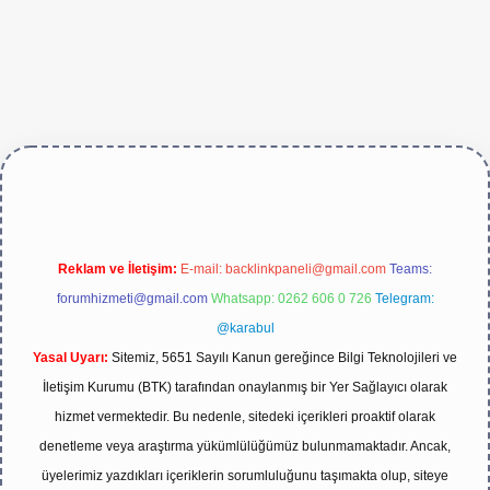
tps://betexper.live/
Reklam ve İletişim:
E-mail:
backlinkpaneli@gmail.com
Teams:
forumhizmeti@gmail.com
Whatsapp: 0262 606 0 726
Telegram:
@karabul
Yasal Uyarı:
Sitemiz, 5651 Sayılı Kanun gereğince Bilgi Teknolojileri ve
İletişim Kurumu (BTK) tarafından onaylanmış bir Yer Sağlayıcı olarak
hizmet vermektedir. Bu nedenle, sitedeki içerikleri proaktif olarak
denetleme veya araştırma yükümlülüğümüz bulunmamaktadır. Ancak,
üyelerimiz yazdıkları içeriklerin sorumluluğunu taşımakta olup, siteye