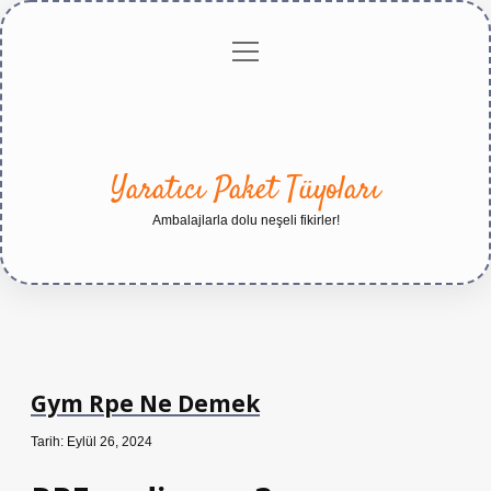
menüyü
Anasayfa
Gizlilik
Yasal
Hakkımızda
aç
Politikası
Uyarı
Yaratıcı Paket Tüyoları
Ambalajlarla dolu neşeli fikirler!
Gym Rpe Ne Demek
Tarih: Eylül 26, 2024