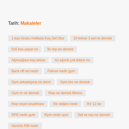
Tarih:
Makaleler
1 kas Grubu Haftada Kaç Set Olur
10 tekrar 3 set ne demek
5x5 kas yapar mı
9x rep ne demek
Ağırsağlam kaç tekrar
Az ağırlık çok tekrar mı
Back off set nedir
Failure nedir gym
Gym arkadaşına ne denir
Gym bro ne demek
Gym rir ne demek
Rep ne demek fitness
Rep neyin kısaltması
Rir değeri nedir
Rır 12 ne
RPE nedir gym
Rpm nedir spor
Set ve rep ne demek
Sporda RM nedir