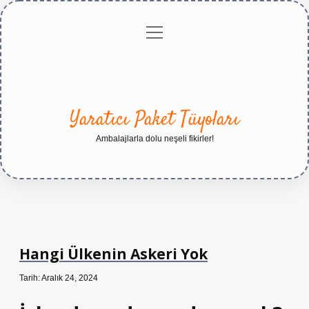
menüyü
Anasayfa
Gizlilik
Yasal
Hakkımızda
aç
Politikası
Uyarı
Yaratıcı Paket Tüyoları
Ambalajlarla dolu neşeli fikirler!
Hangi Ülkenin Askeri Yok
Tarih: Aralık 24, 2024