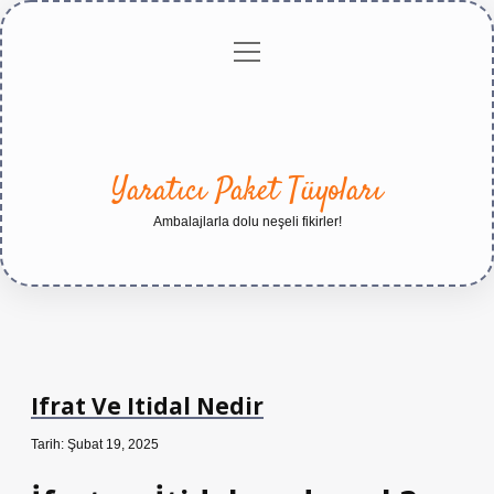
menüyü
Anasayfa
Gizlilik
Yasal
Hakkımızda
aç
Politikası
Uyarı
Yaratıcı Paket Tüyoları
Ambalajlarla dolu neşeli fikirler!
Ifrat Ve Itidal Nedir
Tarih: Şubat 19, 2025