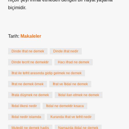
biçimidir.
Tarih:
Makaleler
Dinde ifrat ne demek
Dinde ifrat nedir
Dinde tecrit ne demektir
Hacı ifrad ne demek
İfrat ile tefrit arasında gidip gelmek ne demek
İfrat ne demek örnek
İfrat ve İtidal ne demek
İfrata düşmek ne demek
İtidal ilan etmek ne demek
İtidal ilkesi nedir
İtidal ne demektir kısaca
İtidal nedir islamda
Kuranda ifrat ve tefrit nedir
Mutedil ne demek hadis
Namazda itidal ne demek