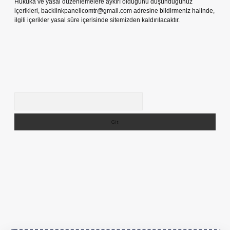
Hukuka ve yasal düzenlemelere aykırı olduğunu düşündüğünüz
içerikleri,
backlinkpanelicomtr@gmail.com
adresine bildirmeniz halinde,
ilgili içerikler yasal süre içerisinde sitemizden kaldırılacaktır.
Arama
er.live/