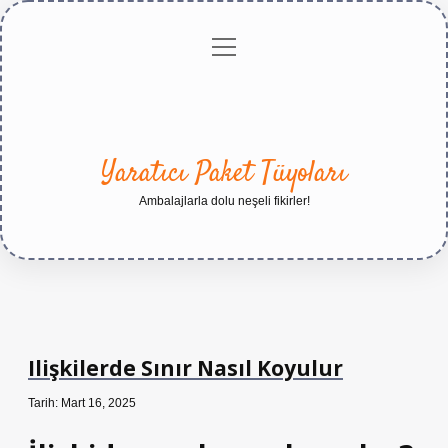
menüyü
Anasayfa
Gizlilik
Yasal
Hakkımızda
aç
Politikası
Uyarı
Yaratıcı Paket Tüyoları
Ambalajlarla dolu neşeli fikirler!
Ilişkilerde Sınır Nasıl Koyulur
Tarih: Mart 16, 2025