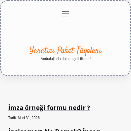
menüyü
Anasayfa
Gizlilik
Yasal
Hakkımızda
aç
Politikası
Uyarı
Yaratıcı Paket Tüyoları
Ambalajlarla dolu neşeli fikirler!
İmza örneği formu nedir ?
Tarih: Mart 31, 2026