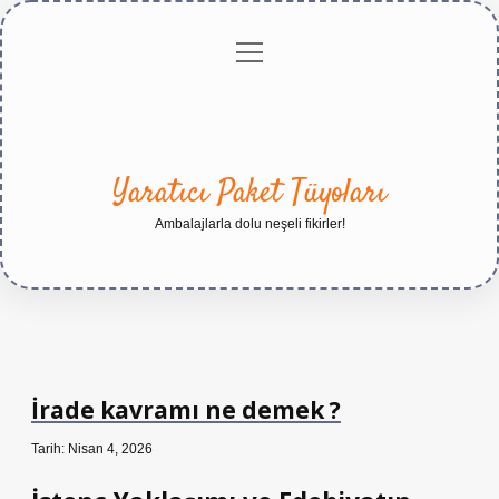
menüyü
Anasayfa
Gizlilik
Yasal
Hakkımızda
aç
Politikası
Uyarı
Yaratıcı Paket Tüyoları
Ambalajlarla dolu neşeli fikirler!
İrade kavramı ne demek ?
Tarih: Nisan 4, 2026