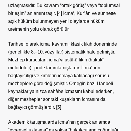
uzlaşmasıdır. Bu kavram “ortak görüş” veya “toplumsal
birleşim” anlamını taşır. [4] İcma‘, Kur’ân ve sünnette
açık hüküm bulunmayan yeni olaylarda hüküm
üretmenin yolu olarak görülür.
Tarihsel olarak icma‘ kavramı, klasik fıkıh döneminde
(genellikle 8.–10. yüzyıllar) sistematik hâle gelmiştir.
Mezhep kurucuları, icma‘yı usûl‑ü fıkıh (hukukî
metodoloji) içinde tanımlamışlardır. İcma‘nun
bağlayıcılığı ve kimlerin icmaya katılacağı sorusu
mezheplere göre değişmiştir. Örneğin bazı Hanbeli
kaynaklar yalnızca sahâbe icmasını kabul ederken,
diğer mezhepler sonraki kuşakların icmasını da
bağlayıcı görmüşlerdir. [5]
Akademik tartışmalarda icma‘nın gerçek anlamda
“evrensel uzlaşma” mı yoksa “hukukçuların çoğunluğu