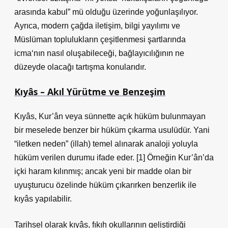
arasında kabul” mü olduğu üzerinde yoğunlaşılıyor.
Ayrıca, modern çağda iletişim, bilgi yayılımı ve
Müslüman toplulukların çeşitlenmesi şartlarında
icma‘nın nasıl oluşabileceği, bağlayıcılığının ne
düzeyde olacağı tartışma konularıdır.
Kıyâs – Akıl Yürütme ve Benzeşim
Kıyâs, Kur’ân veya sünnette açık hüküm bulunmayan
bir meselede benzer bir hüküm çıkarma usulüdür. Yani
“iletken neden” (illah) temel alınarak analoji yoluyla
hüküm verilen durumu ifade eder. [1] Örneğin Kur’ân’da
içki haram kılınmış; ancak yeni bir madde olan bir
uyuşturucu özelinde hüküm çıkarırken benzerlik ile
kıyâs yapılabilir.
Tarihsel olarak kıyâs, fıkıh okullarının geliştirdiği