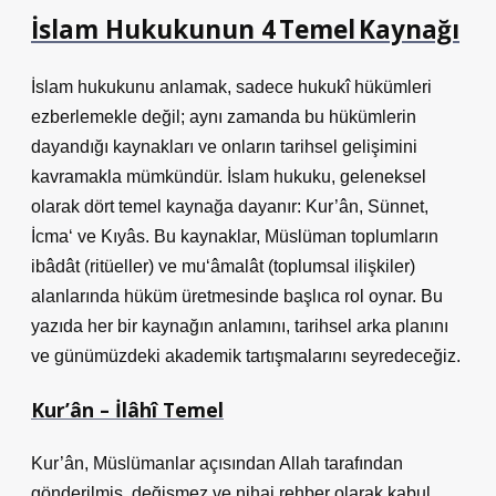
İslam Hukukunun
4 Temel Kaynağı
İslam hukukunu anlamak, sadece hukukî hükümleri
ezberlemekle değil; aynı zamanda bu hükümlerin
dayandığı kaynakları ve onların tarihsel gelişimini
kavramakla mümkündür.
İslam hukuku
, geleneksel
olarak dört temel kaynağa dayanır: Kur’ân, Sünnet,
İcma‘ ve Kıyâs. Bu kaynaklar, Müslüman toplumların
ibâdât (ritüeller) ve mu‘âmalât (toplumsal ilişkiler)
alanlarında hüküm üretmesinde başlıca rol oynar. Bu
yazıda her bir kaynağın anlamını, tarihsel arka planını
ve günümüzdeki akademik tartışmalarını seyredeceğiz.
Kur’ân – İlâhî Temel
Kur’ân, Müslümanlar açısından Allah tarafından
gönderilmiş, değişmez ve nihai rehber olarak kabul