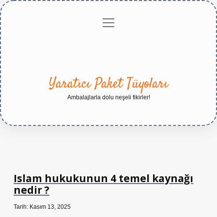
menüyü
Anasayfa
Gizlilik
Yasal
Hakkımızda
aç
Politikası
Uyarı
Yaratıcı Paket Tüyoları
Ambalajlarla dolu neşeli fikirler!
Islam hukukunun 4 temel kaynağı
nedir ?
Tarih: Kasım 13, 2025