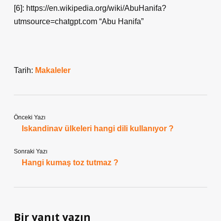
[6]: https://en.wikipedia.org/wiki/AbuHanifa?
utmsource=chatgpt.com “Abu Hanifa”
Tarih:
Makaleler
Önceki Yazı
Iskandinav ülkeleri hangi dili kullanıyor ?
Sonraki Yazı
Hangi kumaş toz tutmaz ?
Bir yanıt yazın