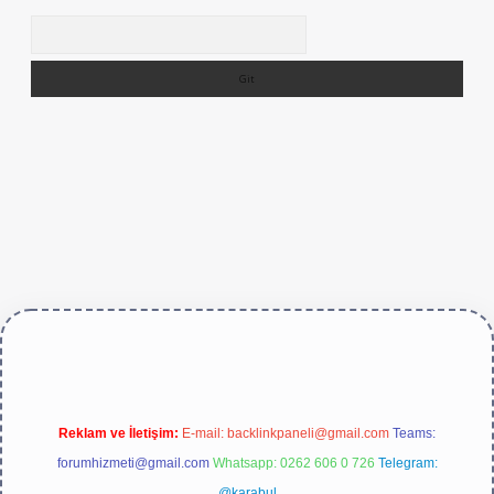
Arama
https://betexper.live/
Reklam ve İletişim:
E-mail:
backlinkpaneli@gmail.com
Teams:
forumhizmeti@gmail.com
Whatsapp: 0262 606 0 726
Telegram:
@karabul