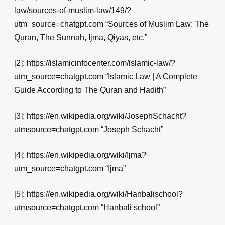
law/sources-of-muslim-law/149/?
utm_source=chatgpt.com “Sources of Muslim Law: The
Quran, The Sunnah, Ijma, Qiyas, etc.”
[2]: https://islamicinfocenter.com/islamic-law/?
utm_source=chatgpt.com “Islamic Law | A Complete
Guide According to The Quran and Hadith”
[3]: https://en.wikipedia.org/wiki/JosephSchacht?
utmsource=chatgpt.com “Joseph Schacht”
[4]: https://en.wikipedia.org/wiki/Ijma?
utm_source=chatgpt.com “Ijma”
[5]: https://en.wikipedia.org/wiki/Hanbalischool?
utmsource=chatgpt.com “Hanbali school”