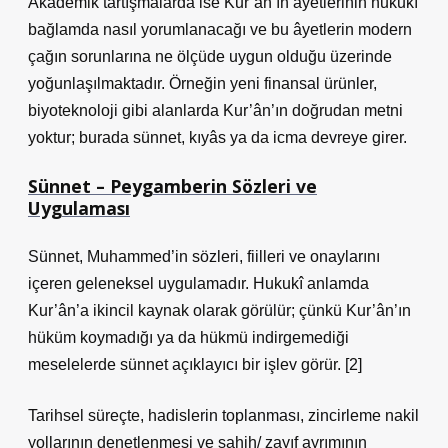
Akademik tartışmalarda ise Kur’ân’ın âyetlerinin hukukî
bağlamda nasıl yorumlanacağı ve bu âyetlerin modern
çağın sorunlarına ne ölçüde uygun olduğu üzerinde
yoğunlaşılmaktadır. Örneğin yeni finansal ürünler,
biyoteknoloji gibi alanlarda Kur’ân’ın doğrudan metni
yoktur; burada sünnet, kıyâs ya da icma devreye girer.
Sünnet – Peygamberin Sözleri ve
Uygulaması
Sünnet, Muhammed’in sözleri, fiilleri ve onaylarını
içeren geleneksel uygulamadır. Hukukî anlamda
Kur’ân’a ikincil kaynak olarak görülür; çünkü Kur’ân’ın
hüküm koymadığı ya da hükmü indirgemediği
meselelerde sünnet açıklayıcı bir işlev görür. [2]
Tarihsel süreçte, hadislerin toplanması, zincirleme nakil
yollarının denetlenmesi ve sahih/ zayıf ayrımının