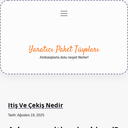
menüyü
Anasayfa
Gizlilik
Yasal
Hakkımızda
aç
Politikası
Uyarı
Yaratıcı Paket Tüyoları
Ambalajlarla dolu neşeli fikirler!
Itiş Ve Çekiş Nedir
Tarih: Ağustos 19, 2025