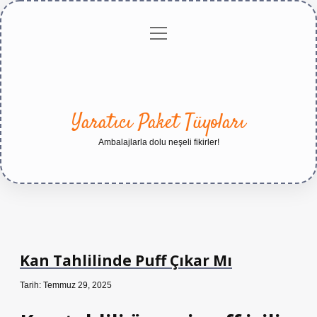
menüyü
Anasayfa
Gizlilik
Yasal
Hakkımızda
aç
Politikası
Uyarı
Yaratıcı Paket Tüyoları
Ambalajlarla dolu neşeli fikirler!
Kan Tahlilinde Puff Çıkar Mı
Tarih: Temmuz 29, 2025