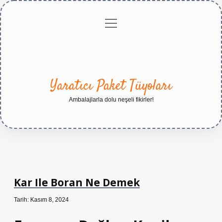
menüyü
Anasayfa
Gizlilik
Yasal
Hakkımızda
aç
Politikası
Uyarı
Yaratıcı Paket Tüyoları
Ambalajlarla dolu neşeli fikirler!
Kar Ile Boran Ne Demek
Tarih: Kasım 8, 2024