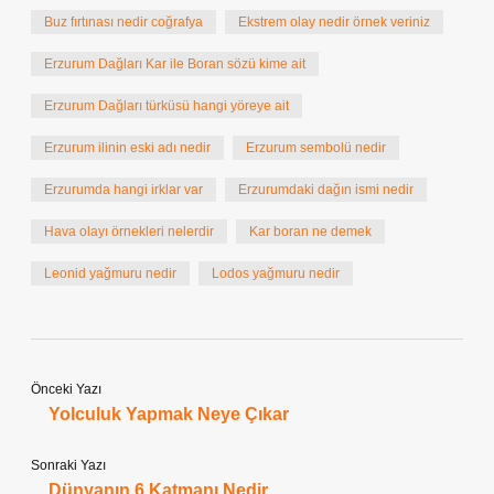
Buz fırtınası nedir coğrafya
Ekstrem olay nedir örnek veriniz
Erzurum Dağları Kar ile Boran sözü kime ait
Erzurum Dağları türküsü hangi yöreye ait
Erzurum ilinin eski adı nedir
Erzurum sembolü nedir
Erzurumda hangi irklar var
Erzurumdaki dağın ismi nedir
Hava olayı örnekleri nelerdir
Kar boran ne demek
Leonid yağmuru nedir
Lodos yağmuru nedir
Önceki Yazı
Yolculuk Yapmak Neye Çıkar
Sonraki Yazı
Dünyanın 6 Katmanı Nedir