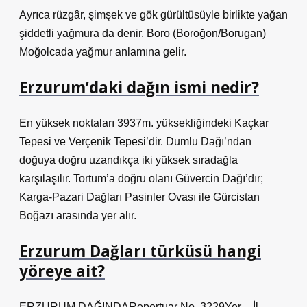
Ayrıca rüzgâr, şimşek ve gök gürültüsüyle birlikte yağan
şiddetli yağmura da denir. Boro (Boroğon/Borugan)
Moğolcada yağmur anlamına gelir.
Erzurum’daki dağın ismi nedir?
En yüksek noktaları 3937m. yüksekliğindeki Kaçkar
Tepesi ve Verçenik Tepesi’dir. Dumlu Dağı’ndan
doğuya doğru uzandıkça iki yüksek sıradağla
karşılaşılır. Tortum’a doğru olanı Güvercin Dağı’dır;
Karga-Pazari Dağları Pasinler Ovası ile Gürcistan
Boğazı arasında yer alır.
Erzurum Dağları türküsü hangi
yöreye ait?
ERZURUM DAĞINDARepertuar No. 3229Yer – İl