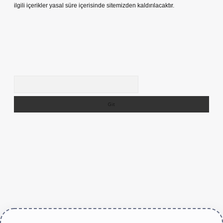
ilgili içerikler yasal süre içerisinde sitemizden kaldırılacaktır.
Arama
.live/