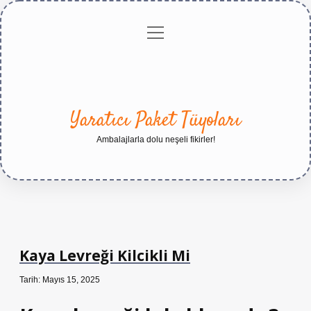
menüyü
Anasayfa
Gizlilik
Yasal
Hakkımızda
aç
Politikası
Uyarı
Yaratıcı Paket Tüyoları
Ambalajlarla dolu neşeli fikirler!
Kaya Levreği Kilcikli Mi
Tarih: Mayıs 15, 2025