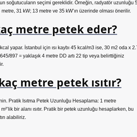
gun soğutucuların seçimi gereklidir. Örneğin, radyatör uzunluğu 
13 metre, 31 kW; 13 metre ve 35 kW’ın üzerinde olması önerilir.
aç metre petek eder?
cal yapar. İstanbul için ısı kaybı 45 kcal/m3 ise, 30 m2 oda x 2.
645/897 = yaklaşık 4 metre DD artı 22 tip veya belirttiğiniz
r.
 kaç metre petek ısıtır?
nin. Pratik Isıtma Petek Uzunluğu Hesaplama: 1 metre
lik bir alanı ısıtır. Pratik bir petek uzunluğu hesaplarken, bu
n alabiliriz.