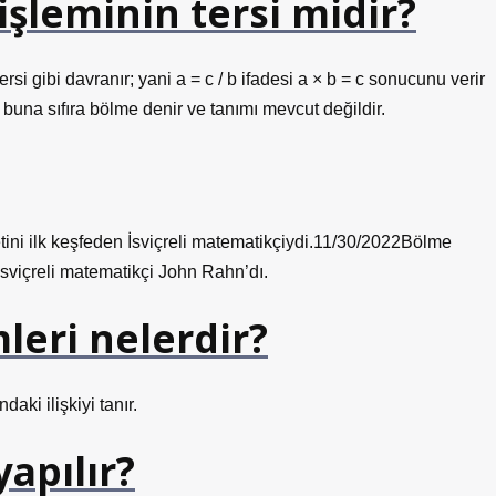
şleminin tersi midir?
si gibi davranır; yani a = c / b ifadesi a × b = c sonucunu verir
, buna sıfıra bölme denir ve tanımı mevcut değildir.
tini ilk keşfeden İsviçreli matematikçiydi.11/30/2022Bölme
 İsviçreli matematikçi John Rahn’dı.
leri nelerdir?
ki ilişkiyi tanır.
yapılır?