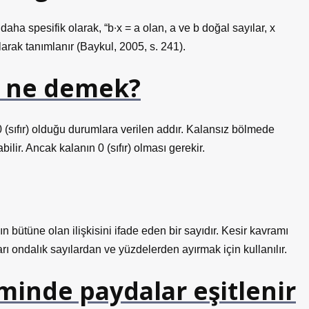
 daha spesifik olarak, “b∙x = a olan, a ve b doğal sayılar, x
larak tanımlanır (Baykul, 2005, s. 241).
i ne demek?
sıfır) olduğu durumlara verilen addır. Kalansız bölmede
lir. Ancak kalanın 0 (sıfır) olması gerekir.
n bütüne olan ilişkisini ifade eden bir sayıdır. Kesir kavramı
rı ondalık sayılardan ve yüzdelerden ayırmak için kullanılır.
minde paydalar eşitlenir