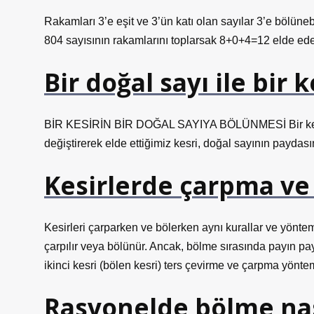
Rakamları 3’e eşit ve 3’ün katı olan sayılar 3’e bölün
804 sayısının rakamlarını toplarsak 8+0+4=12 elde eder
Bir doğal sayı ile bir 
BİR KESİRİN BİR DOĞAL SAYIYA BÖLÜNMESİ Bir kesri 
değiştirerek elde ettiğimiz kesri, doğal sayının paydas
Kesirlerde çarpma ve 
Kesirleri çarparken ve bölerken aynı kurallar ve yöntem
çarpılır veya bölünür. Ancak, bölme sırasında payın 
ikinci kesri (bölen kesri) ters çevirme ve çarpma yöntemi
Rasyonelde bölme nası