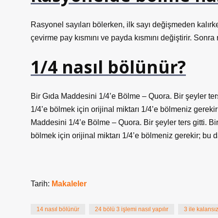
Rasyonel sayıları bölerken, ilk sayı değişmeden kalırken 
çevirme pay kısmını ve payda kısmını değiştirir. Sonra ra
1/4 nasıl bölünür?
Bir Gıda Maddesini 1/4’e Bölme – Quora. Bir şeyler ters
1/4’e bölmek için orijinal miktarı 1/4’e bölmeniz gerek
Maddesini 1/4’e Bölme – Quora. Bir şeyler ters gitti. B
bölmek için orijinal miktarı 1/4’e bölmeniz gerekir; bu 
Tarih:
Makaleler
14 nasıl bölünür
24 bölü 3 işlemi nasıl yapılır
3 ile kalansı