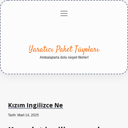
menüyü
Anasayfa
Gizlilik
Yasal
Hakkımızda
aç
Politikası
Uyarı
Yaratıcı Paket Tüyoları
Ambalajlarla dolu neşeli fikirler!
Kızım Ingilizce Ne
Tarih: Mart 14, 2025