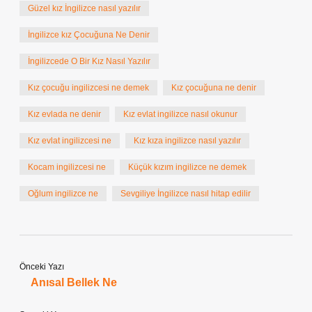
Güzel kız İngilizce nasıl yazılır
İngilizce kız Çocuğuna Ne Denir
İngilizcede O Bir Kız Nasıl Yazılır
Kız çocuğu ingilizcesi ne demek
Kız çocuğuna ne denir
Kız evlada ne denir
Kız evlat ingilizce nasıl okunur
Kız evlat ingilizcesi ne
Kız kıza ingilizce nasıl yazılır
Kocam ingilizcesi ne
Küçük kızım ingilizce ne demek
Oğlum ingilizce ne
Sevgiliye İngilizce nasıl hitap edilir
Önceki Yazı
Anısal Bellek Ne