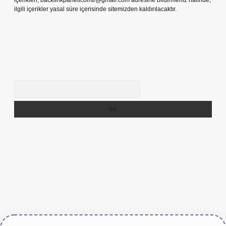
içerikleri,
backlinkpanelicomtr@gmail.com
adresine bildirmeniz halinde,
ilgili içerikler yasal süre içerisinde sitemizden kaldırılacaktır.
Arama
ive/