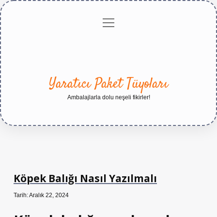
menüyü
Anasayfa
Gizlilik
Yasal
Hakkımızda
aç
Politikası
Uyarı
Yaratıcı Paket Tüyoları
Ambalajlarla dolu neşeli fikirler!
Köpek Balığı Nasıl Yazılmalı
Tarih: Aralık 22, 2024