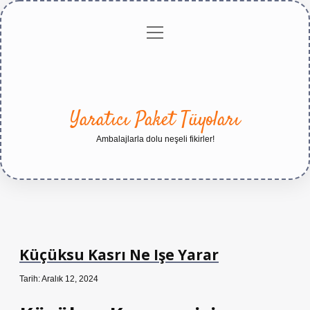
menüyü
Anasayfa
Gizlilik
Yasal
Hakkımızda
aç
Politikası
Uyarı
Yaratıcı Paket Tüyoları
Ambalajlarla dolu neşeli fikirler!
Küçüksu Kasrı Ne Işe Yarar
Tarih: Aralık 12, 2024