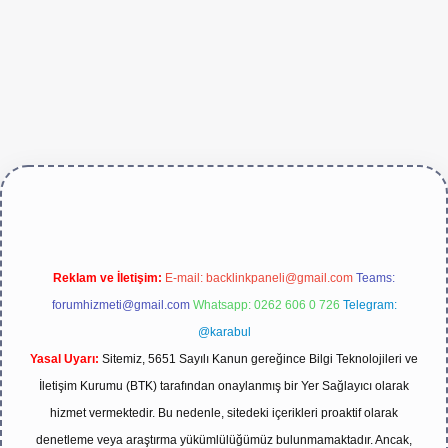
https://betexper.live/
Reklam ve İletişim:
E-mail:
backlinkpaneli@gmail.com
Teams:
forumhizmeti@gmail.com
Whatsapp: 0262 606 0 726
Telegram:
@karabul
Yasal Uyarı:
Sitemiz, 5651 Sayılı Kanun gereğince Bilgi Teknolojileri ve
İletişim Kurumu (BTK) tarafından onaylanmış bir Yer Sağlayıcı olarak
hizmet vermektedir. Bu nedenle, sitedeki içerikleri proaktif olarak
denetleme veya araştırma yükümlülüğümüz bulunmamaktadır. Ancak,