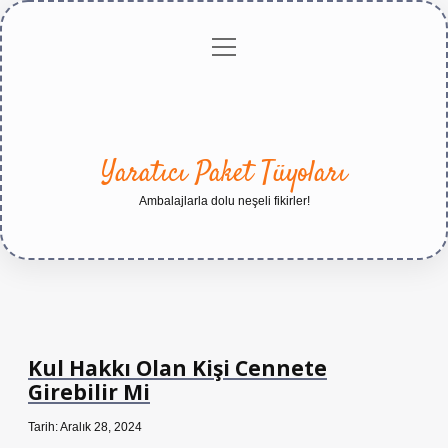
menüyü
Anasayfa
Gizlilik
Yasal
Hakkımızda
aç
Politikası
Uyarı
Yaratıcı Paket Tüyoları
Ambalajlarla dolu neşeli fikirler!
Kul Hakkı Olan Kişi Cennete
Girebilir Mi
Tarih: Aralık 28, 2024