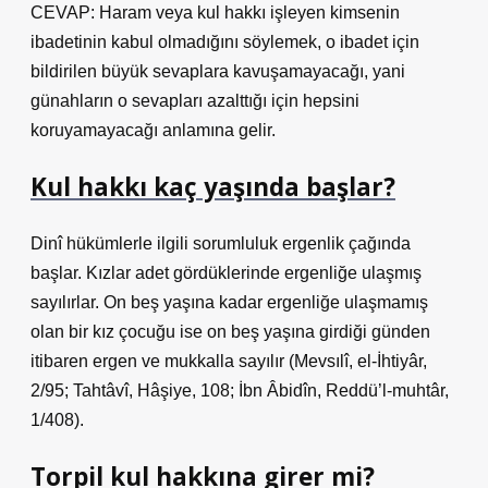
CEVAP: Haram veya kul hakkı işleyen kimsenin
ibadetinin kabul olmadığını söylemek, o ibadet için
bildirilen büyük sevaplara kavuşamayacağı, yani
günahların o sevapları azalttığı için hepsini
koruyamayacağı anlamına gelir.
Kul hakkı kaç yaşında başlar?
Dinî hükümlerle ilgili sorumluluk ergenlik çağında
başlar. Kızlar adet gördüklerinde ergenliğe ulaşmış
sayılırlar. On beş yaşına kadar ergenliğe ulaşmamış
olan bir kız çocuğu ise on beş yaşına girdiği günden
itibaren ergen ve mukkalla sayılır (Mevsılî, el-İhtiyâr,
2/95; Tahtâvî, Hâşiye, 108; İbn Âbidîn, Reddü’l-muhtâr,
1/408).
Torpil kul hakkına girer mi?