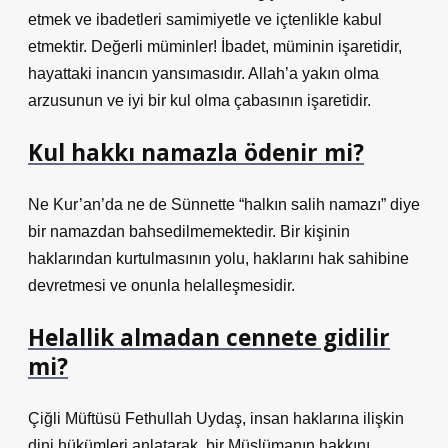
etmek ve ibadetleri samimiyetle ve içtenlikle kabul
etmektir. Değerli müminler! İbadet, müminin işaretidir,
hayattaki inancın yansımasıdır. Allah’a yakın olma
arzusunun ve iyi bir kul olma çabasının işaretidir.
Kul hakkı namazla ödenir mi?
Ne Kur’an’da ne de Sünnette “halkın salih namazı” diye
bir namazdan bahsedilmemektedir. Bir kişinin
haklarından kurtulmasının yolu, haklarını hak sahibine
devretmesi ve onunla helalleşmesidir.
Helallik almadan cennete gidilir
mi?
Çiğli Müftüsü Fethullah Uydaş, insan haklarına ilişkin
dini hükümleri anlatarak, bir Müslümanın hakkını