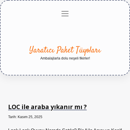
menüyü
Anasayfa
Gizlilik
Yasal
Hakkımızda
aç
Politikası
Uyarı
Yaratıcı Paket Tüyoları
Ambalajlarla dolu neşeli fikirler!
LOC ile araba yıkanır mı ?
Tarih: Kasım 25, 2025