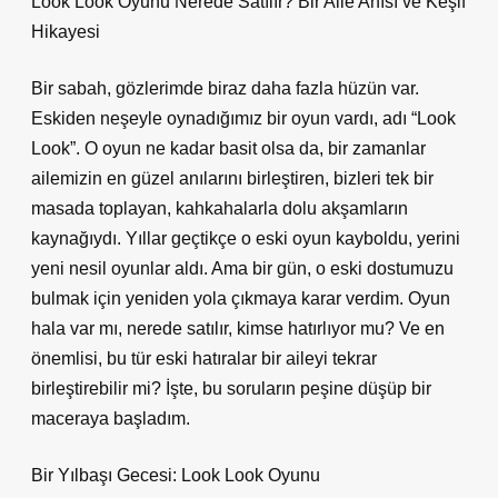
Look Look Oyunu Nerede Satılır? Bir Aile Anısı ve Keşif
Hikayesi
Bir sabah, gözlerimde biraz daha fazla hüzün var.
Eskiden neşeyle oynadığımız bir oyun vardı, adı “Look
Look”. O oyun ne kadar basit olsa da, bir zamanlar
ailemizin en güzel anılarını birleştiren, bizleri tek bir
masada toplayan, kahkahalarla dolu akşamların
kaynağıydı. Yıllar geçtikçe o eski oyun kayboldu, yerini
yeni nesil oyunlar aldı. Ama bir gün, o eski dostumuzu
bulmak için yeniden yola çıkmaya karar verdim. Oyun
hala var mı, nerede satılır, kimse hatırlıyor mu? Ve en
önemlisi, bu tür eski hatıralar bir aileyi tekrar
birleştirebilir mi? İşte, bu soruların peşine düşüp bir
maceraya başladım.
Bir Yılbaşı Gecesi: Look Look Oyunu