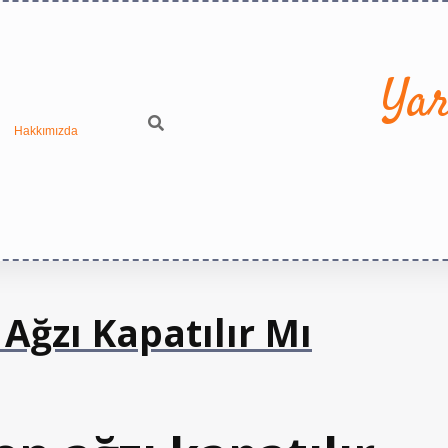
Yar
Hakkımızda
ğzı Kapatılır Mı