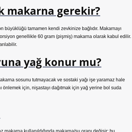
dak makarna gerekir?
rsiyon büyüklüğü tamamen kendi zevkinize bağlıdır. Makarnayı
 porsiyon genellikle 60 gram (pişmiş) makarna olarak kabul edilir.
ılabilir.
una yağ konur mu?
akarna sosunu tutmayacak ve sostaki yağı işe yaramaz hale
 önlemek için, nişastayı dağıtmak için yağ yerine bol suda
?
az makarna kullanıldığında makarna/su oranı değişir: bu