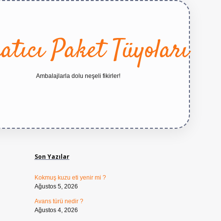
atıcı Paket Tüyoları
Ambalajlarla dolu neşeli fikirler!
Sidebar
https://betexper.live/
Son Yazılar
Kokmuş kuzu eti yenir mi ?
Ağustos 5, 2026
Avans türü nedir ?
Ağustos 4, 2026