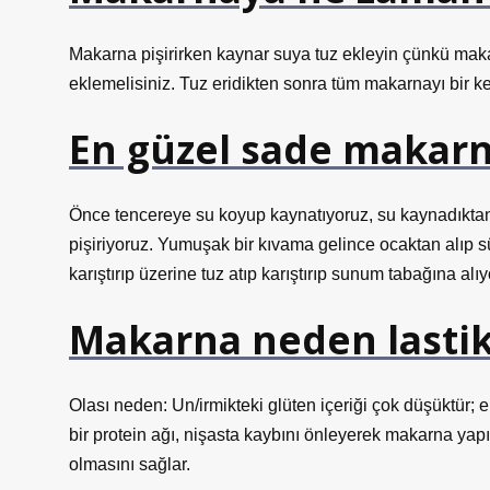
Makarna pişirirken kaynar suya tuz ekleyin çünkü mak
eklemelisiniz. Tuz eridikten sonra tüm makarnayı bir k
En güzel sade makarna
Önce tencereye su koyup kaynatıyoruz, su kaynadıkta
pişiriyoruz. Yumuşak bir kıvama gelince ocaktan alıp 
karıştırıp üzerine tuz atıp karıştırıp sunum tabağına alıy
Makarna neden lastik 
Olası neden: Un/irmikteki glüten içeriği çok düşüktür; 
bir protein ağı, nişasta kaybını önleyerek makarna yapış
olmasını sağlar.