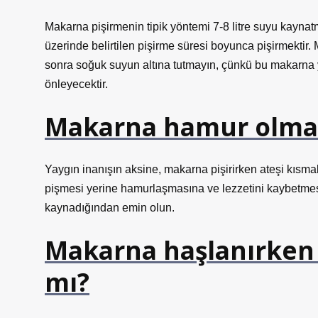
Makarna pişirmenin tipik yöntemi 7-8 litre suyu kayn
üzerinde belirtilen pişirme süresi boyunca pişirmekt
sonra soğuk suyun altına tutmayın, çünkü bu makarna
önleyecektir.
Makarna hamur olmam
Yaygın inanışın aksine, makarna pişirirken ateşi kısm
pişmesi yerine hamurlaşmasına ve lezzetini kaybetm
kaynadığından emin olun.
Makarna haşlanırken 
mı?