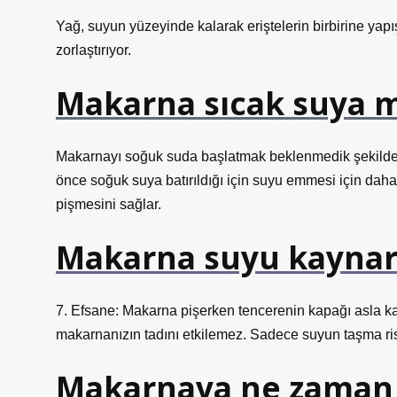
Yağ, suyun yüzeyinde kalarak eriştelerin birbirine yap
zorlaştırıyor.
Makarna sıcak suya mı
Makarnayı soğuk suda başlatmak beklenmedik şekilde ü
önce soğuk suya batırıldığı için suyu emmesi için dah
pişmesini sağlar.
Makarna suyu kaynark
7. Efsane: Makarna pişerken tencerenin kapağı asla 
makarnanızın tadını etkilemez. Sadece suyun taşma risk
Makarnaya ne zaman t