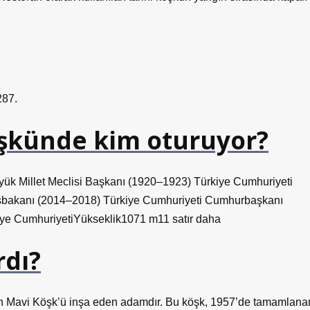
287.
şkünde kim oturuyor?
ük Millet Meclisi Başkanı (1920–1923) Türkiye Cumhuriyeti
şbakanı (2014–2018) Türkiye Cumhuriyeti Cumhurbaşkanı
e CumhuriyetiYükseklik1071 m11 satır daha
rdı?
an Mavi Köşk’ü inşa eden adamdır. Bu köşk, 1957’de tamamlana