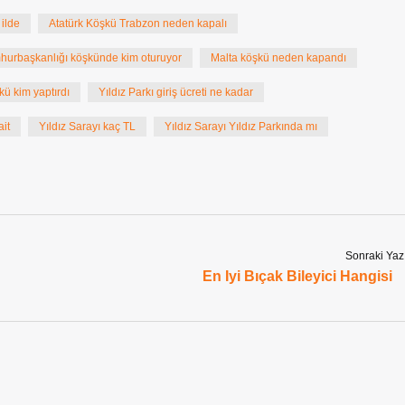
ilde
Atatürk Köşkü Trabzon neden kapalı
urbaşkanlığı köşkünde kim oturuyor
Malta köşkü neden kapandı
kü kim yaptırdı
Yıldız Parkı giriş ücreti ne kadar
ait
Yıldız Sarayı kaç TL
Yıldız Sarayı Yıldız Parkında mı
Sonraki Yaz
En Iyi Bıçak Bileyici Hangisi