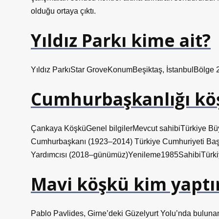
olduğu ortaya çıktı.
Yıldız Parkı kime ait?
Yıldız ParkıStar GroveKonumBeşiktaş, İstanbulBölge 
Cumhurbaşkanlığı kö
Çankaya KöşküGenel bilgilerMevcut sahibiTürkiye Büy
Cumhurbaşkanı (1923–2014) Türkiye Cumhuriyeti Ba
Yardımcısı (2018–günümüz)Yenileme1985SahibiTürkiy
Mavi köşkü kim yaptı
Pablo Pavlides, Girne’deki Güzelyurt Yolu’nda bulun