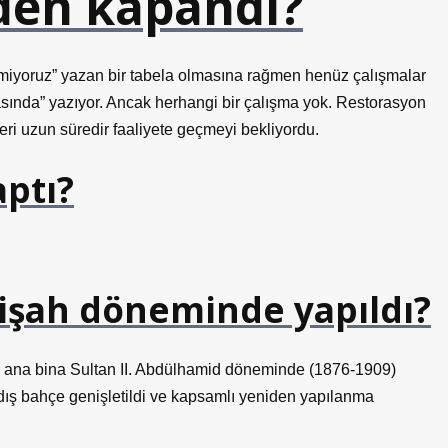
den kapandı?
emiyoruz” yazan bir tabela olmasına rağmen henüz çalışmalar
asında” yazıyor. Ancak herhangi bir çalışma yok. Restorasyon
eri uzun süredir faaliyete geçmeyi bekliyordu.
aptı?
dişah döneminde yapıldı?
ki ana bina Sultan II. Abdülhamid döneminde (1876-1909)
n dış bahçe genişletildi ve kapsamlı yeniden yapılanma