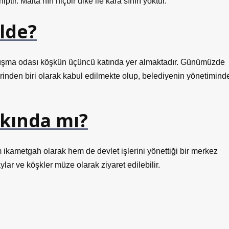
tir. Malta’nın hiçbir ülke ile kara sınırı yoktur.
lde?
alışma odası köşkün üçüncü katında yer almaktadır. Günümüzde
rinden biri olarak kabul edilmekte olup, belediyenin yönetimind
arkında mı?
m ikametgah olarak hem de devlet işlerini yönettiği bir merkez
lar ve köşkler müze olarak ziyaret edilebilir.