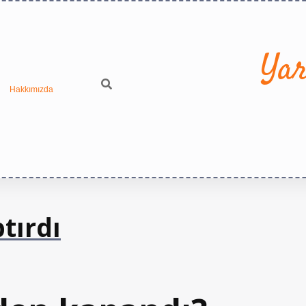
Yar
Hakkımızda
tırdı