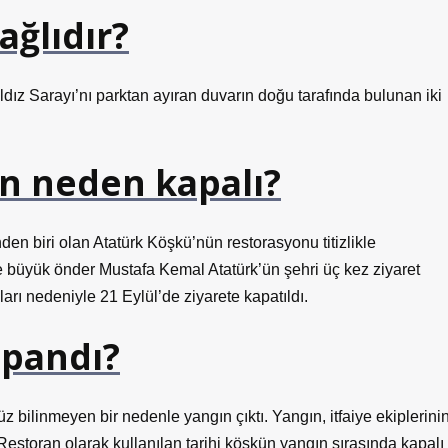
ağlıdır?
ıldız Sarayı’nı parktan ayıran duvarın doğu tarafında bulunan iki
n neden kapalı?
nden biri olan Atatürk Köşkü’nün restorasyonu titizlikle
e büyük önder Mustafa Kemal Atatürk’ün şehri üç kez ziyaret
arı nedeniyle 21 Eylül’de ziyarete kapatıldı.
apandı?
z bilinmeyen bir nedenle yangın çıktı. Yangın, itfaiye ekiplerini
Restoran olarak kullanılan tarihi köşkün yangın sırasında kapalı