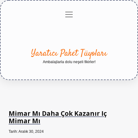
menüyü
Anasayfa
Gizlilik
Yasal
Hakkımızda
aç
Politikası
Uyarı
Yaratıcı Paket Tüyoları
Ambalajlarla dolu neşeli fikirler!
Mimar Mı Daha Çok Kazanır Iç
Mimar Mı
Tarih: Aralık 30, 2024