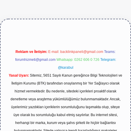
ttps://betexper.live/
Reklam ve İletişim:
E-mail:
backlinkpaneli@gmail.com
Teams:
forumhizmeti@gmail.com
Whatsapp: 0262 606 0 726
Telegram:
@karabul
Yasal Uyarı:
Sitemiz, 5651 Sayılı Kanun gereğince Bilgi Teknolojileri ve
İletişim Kurumu (BTK) tarafından onaylanmış bir Yer Sağlayıcı olarak
hizmet vermektedir. Bu nedenle, sitedeki içerikleri proaktif olarak
denetleme veya araştırma yükümlülüğümüz bulunmamaktadır. Ancak,
üyelerimiz yazdıkları içeriklerin sorumluluğunu taşımakta olup, siteye
üye olarak bu sorumluluğu kabul etmiş sayılırlar. Bu internet sitesi,
herhangi bir marka, kurum veya şahıs şirketi ile hiçbir bağlantısı
bulunmamaktadır. Sitede yalnızca kendi hazırladığımız makaleler