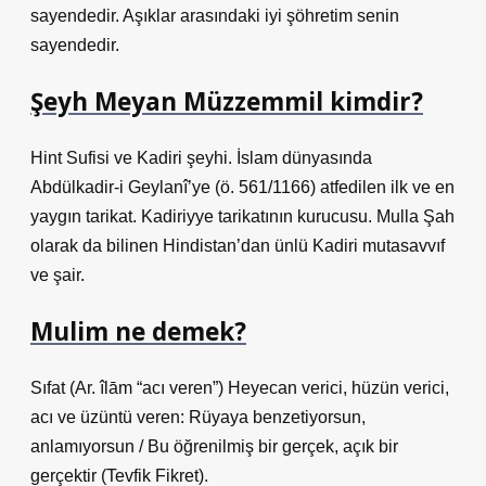
sayendedir. Aşıklar arasındaki iyi şöhretim senin
sayendedir.
Şeyh Meyan Müzzemmil kimdir?
Hint Sufisi ve Kadiri şeyhi. İslam dünyasında
Abdülkadir-i Geylanî’ye (ö. 561/1166) atfedilen ilk ve en
yaygın tarikat. Kadiriyye tarikatının kurucusu. Mulla Şah
olarak da bilinen Hindistan’dan ünlü Kadiri mutasavvıf
ve şair.
Mulim ne demek?
Sıfat (Ar. îlām “acı veren”) Heyecan verici, hüzün verici,
acı ve üzüntü veren: Rüyaya benzetiyorsun,
anlamıyorsun / Bu öğrenilmiş bir gerçek, açık bir
gerçektir (Tevfik Fikret).