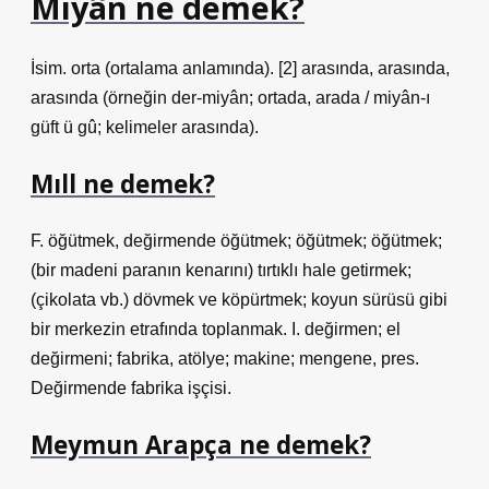
Miyân ne demek?
İsim. orta (ortalama anlamında). [2] arasında, arasında,
arasında (örneğin der-miyân; ortada, arada / miyân-ı
güft ü gû; kelimeler arasında).
Mıll ne demek?
F. öğütmek, değirmende öğütmek; öğütmek; öğütmek;
(bir madeni paranın kenarını) tırtıklı hale getirmek;
(çikolata vb.) dövmek ve köpürtmek; koyun sürüsü gibi
bir merkezin etrafında toplanmak. I. değirmen; el
değirmeni; fabrika, atölye; makine; mengene, pres.
Değirmende fabrika işçisi.
Meymun Arapça ne demek?