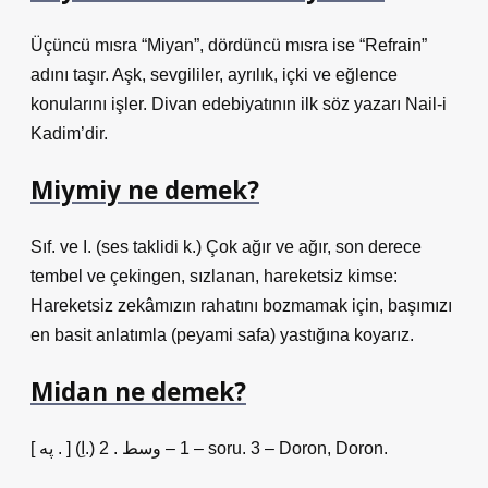
Üçüncü mısra “Miyan”, dördüncü mısra ise “Refrain”
adını taşır. Aşk, sevgililer, ayrılık, içki ve eğlence
konularını işler. Divan edebiyatının ilk söz yazarı Nail-i
Kadim’dir.
Miymiy ne demek?
Sıf. ve I. (ses taklidi k.) Çok ağır ve ağır, son derece
tembel ve çekingen, sızlanan, hareketsiz kimse:
Hareketsiz zekâmızın rahatını bozmamak için, başımızı
en basit anlatımla (peyami safa) yastığına koyarız.
Midan ne demek?
[ په . ] (اِ.) 1 – وسط . 2 – soru. 3 – Doron, Doron.