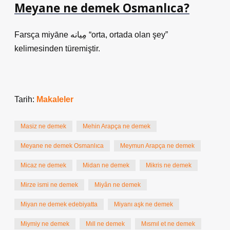
Meyane ne demek Osmanlıca?
Farsça miyāne مِیانه “orta, ortada olan şey”
kelimesinden türemiştir.
Tarih:
Makaleler
Masiz ne demek
Mehin Arapça ne demek
Meyane ne demek Osmanlıca
Meymun Arapça ne demek
Micaz ne demek
Midan ne demek
Mikris ne demek
Mirze ismi ne demek
Miyân ne demek
Miyan ne demek edebiyatta
Miyanı aşk ne demek
Miymiy ne demek
Mıll ne demek
Mısmıl et ne demek