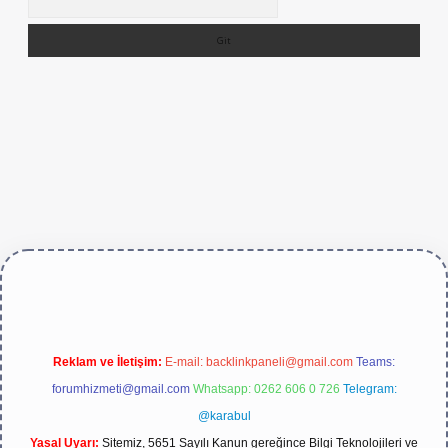
ive/
Reklam ve İletişim:
E-mail:
backlinkpaneli@gmail.com
Teams:
forumhizmeti@gmail.com
Whatsapp: 0262 606 0 726
Telegram:
@karabul
Yasal Uyarı:
Sitemiz, 5651 Sayılı Kanun gereğince Bilgi Teknolojileri ve