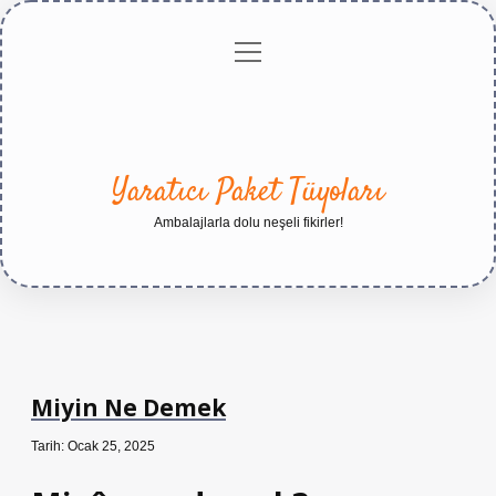
menüyü
Anasayfa
Gizlilik
Yasal
Hakkımızda
aç
Politikası
Uyarı
Yaratıcı Paket Tüyoları
Ambalajlarla dolu neşeli fikirler!
Miyin Ne Demek
Tarih: Ocak 25, 2025