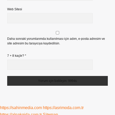
Web Sitesi
Daha sonraki yorumlarımda kullanılması için adım, e-posta adresim ve
site adresim bu tarayıcıya kaydedilsin.
7 + 8 kaçtır?
*
https://sahinmedia.com
https://asrimoda.com.tr
https://alpakgida.com.tr
Sitemap