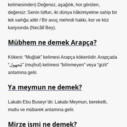
kelimesinden) Değersiz, aşağılık, hor görülen,
değersiz: Senin lütfun, iki dünya hâkimiyetine sahip bir
tek varlığa aittir / Bir avuç mehndi hakkı, kor ve köz
karşısında (Necâtî Bey).
Mübhem ne demek Arapça?
Kökeni: “Muğlak” kelimesi Arapça kökenlidir. Arapçada
“مُجهول” (mujhul) kelimesi “bilinmeyen” veya “gizli”
anlamına gelir.
Ya meymun ne demek?
Lakabı Ebu Buseyr’dir. Lakabı Meymun, bereketli,
mutlu ve mübarek anlamına gelir.
Mirze ismi ne demek?