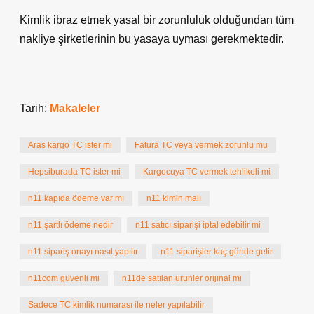
Kimlik ibraz etmek yasal bir zorunluluk olduğundan tüm
nakliye şirketlerinin bu yasaya uyması gerekmektedir.
Tarih:
Makaleler
Aras kargo TC ister mi
Fatura TC veya vermek zorunlu mu
Hepsiburada TC ister mi
Kargocuya TC vermek tehlikeli mi
n11 kapıda ödeme var mı
n11 kimin malı
n11 şartlı ödeme nedir
n11 satıcı siparişi iptal edebilir mi
n11 sipariş onayı nasıl yapılır
n11 siparişler kaç günde gelir
n11com güvenli mi
n11de satılan ürünler orijinal mi
Sadece TC kimlik numarası ile neler yapılabilir