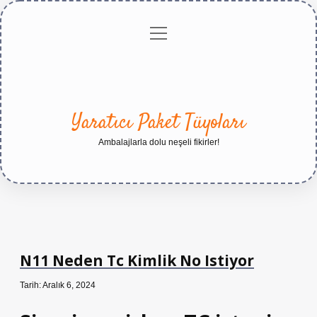
menüyü
Anasayfa
Gizlilik
Yasal
Hakkımızda
aç
Politikası
Uyarı
Yaratıcı Paket Tüyoları
Ambalajlarla dolu neşeli fikirler!
N11 Neden Tc Kimlik No Istiyor
Tarih: Aralık 6, 2024