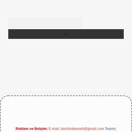
Arama
https://betexper.live/
Reklam ve İletişim:
E-mail:
backlinkpaneli@gmail.com
Teams: