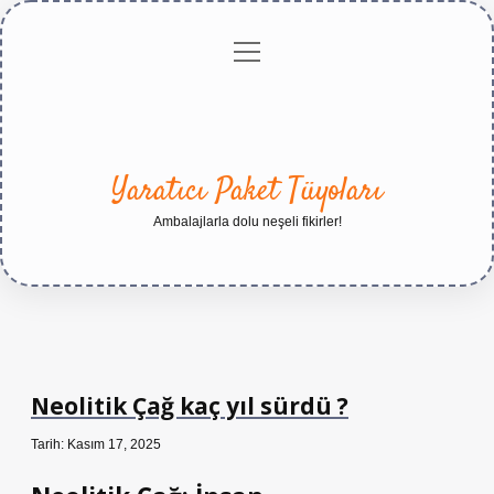
menüyü
Anasayfa
Gizlilik
Yasal
Hakkımızda
aç
Politikası
Uyarı
Yaratıcı Paket Tüyoları
Ambalajlarla dolu neşeli fikirler!
Neolitik Çağ kaç yıl sürdü ?
Tarih: Kasım 17, 2025