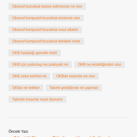
Obsesif bozukluk tedavi edilmezse ne olur
Obsesif kompulsif bozukluk kimlerde olur
Obsesif kompulsif bozukluk nasıl atlatılır
Obsesif kompulsif bozukluk tehlikeli midir
OKB hastalığı genetik midir
OKB için psikolog mu psikiyatri mi
OKB ne eksikliğinden olur
OKB zeka belirtisi mi
OKBde beyinde ne olur
OKByi ne tetikler
Takıntı geldiğinde ne yapmalı
Takıntılı insanlar nasıl davranır
Önceki Yazı