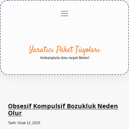
menüyü
Anasayfa
Gizlilik
Yasal
Hakkımızda
aç
Politikası
Uyarı
Yaratıcı Paket Tüyoları
Ambalajlarla dolu neşeli fikirler!
Obsesif Kompulsif Bozukluk Neden
Olur
Tarih: Ocak 12, 2025