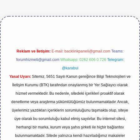
ttps://betexper.live/
Reklam ve İletişim:
E-mail:
backlinkpaneli@gmail.com
Teams:
forumhizmeti@gmail.com
Whatsapp: 0262 606 0 726
Telegram:
@karabul
Yasal Uyarı:
Sitemiz, 5651 Sayılı Kanun gereğince Bilgi Teknolojileri ve
İletişim Kurumu (BTK) tarafından onaylanmış bir Yer Sağlayıcı olarak
hizmet vermektedir. Bu nedenle, sitedeki içerikleri proaktif olarak
denetleme veya araştırma yükümlülüğümüz bulunmamaktadır. Ancak,
üyelerimiz yazdıkları içeriklerin sorumluluğunu taşımakta olup, siteye
üye olarak bu sorumluluğu kabul etmiş sayılırlar. Bu internet sitesi,
herhangi bir marka, kurum veya şahıs şirketi ile hiçbir bağlantısı
bulunmamaktadır. Sitede yalnızca kendi hazırladığımız makaleler