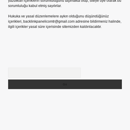
yazdıkları içeriklerin sorumluluğunu taşımakta olup, siteye üye olarak bu
sorumluluğu kabul etmiş sayılırlar.
Hukuka ve yasal düzenlemelere aykırı olduğunu düşündüğünüz
içerikleri,
backlinkpanelicomtr@gmail.com
adresine bildirmeniz halinde,
ilgili içerikler yasal süre içerisinde sitemizden kaldırılacaktır.
Arama