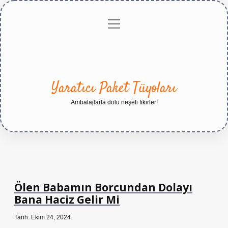
menüyü
Anasayfa
Gizlilik
Yasal
Hakkımızda
aç
Politikası
Uyarı
Yaratıcı Paket Tüyoları
Ambalajlarla dolu neşeli fikirler!
Ölen Babamın Borcundan Dolayı
Bana Haciz Gelir Mi
Tarih: Ekim 24, 2024