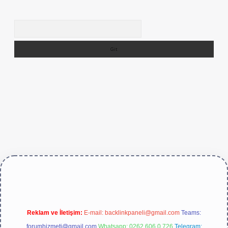
Arama
tps://betexper.live/
Reklam ve İletişim:
E-mail:
backlinkpaneli@gmail.com
Teams:
forumhizmeti@gmail.com
Whatsapp: 0262 606 0 726
Telegram: