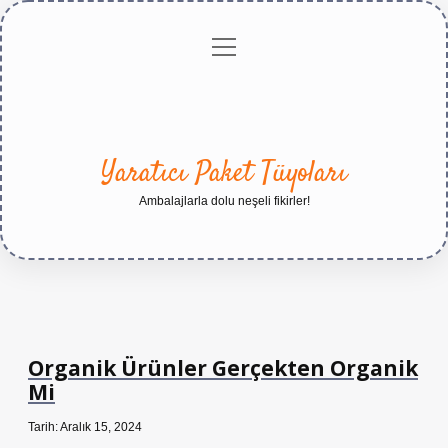
menüyü
Anasayfa
Gizlilik
Yasal
Hakkımızda
aç
Politikası
Uyarı
Yaratıcı Paket Tüyoları
Ambalajlarla dolu neşeli fikirler!
Organik Ürünler Gerçekten Organik
Mi
Tarih: Aralık 15, 2024