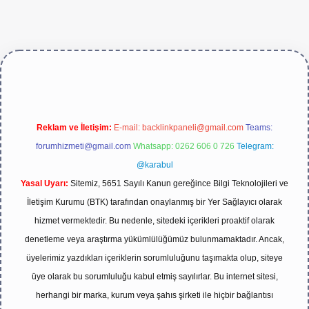
ttps://betexper.live/
Reklam ve İletişim:
E-mail:
backlinkpaneli@gmail.com
Teams:
forumhizmeti@gmail.com
Whatsapp: 0262 606 0 726
Telegram:
@karabul
Yasal Uyarı:
Sitemiz, 5651 Sayılı Kanun gereğince Bilgi Teknolojileri ve
İletişim Kurumu (BTK) tarafından onaylanmış bir Yer Sağlayıcı olarak
hizmet vermektedir. Bu nedenle, sitedeki içerikleri proaktif olarak
denetleme veya araştırma yükümlülüğümüz bulunmamaktadır. Ancak,
üyelerimiz yazdıkları içeriklerin sorumluluğunu taşımakta olup, siteye
üye olarak bu sorumluluğu kabul etmiş sayılırlar. Bu internet sitesi,
herhangi bir marka, kurum veya şahıs şirketi ile hiçbir bağlantısı