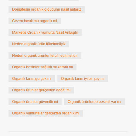
Domatesin organik olduğunu nasıl anlarız
Gezen tavuk mu organik mi
Markette Organik yumurta Nasıl Anlaşılır
Neden organik ürün tüketmeliyiz
Neden organik ürünler tercih edilmelidir
Organik besinler sağlıklı mı zararlı mı
Organik tarım gerçek mi
Organik tarım iyi bir şey mi
Organik ürünler gerçekten doğal mı
Organik ürünler güvenilir mi
Organik ürünlerde pestisit var mı
Organik yumurtalar gerçekten organik mi