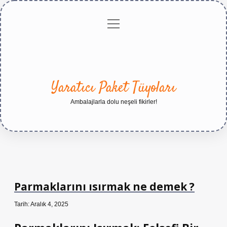
menüyü
Anasayfa
Gizlilik
Yasal
Hakkımızda
aç
Politikası
Uyarı
Yaratıcı Paket Tüyoları
Ambalajlarla dolu neşeli fikirler!
Parmaklarını ısırmak ne demek ?
Tarih: Aralık 4, 2025