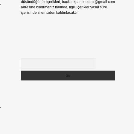
düşündüğünüz içerikleri,
backlinkpanelicomtr@gmail.com
r
adresine bildirmeniz halinde, ilgili içerikler yasal süre
içerisinde sitemizden kaldırılacaktır.
Arama
a