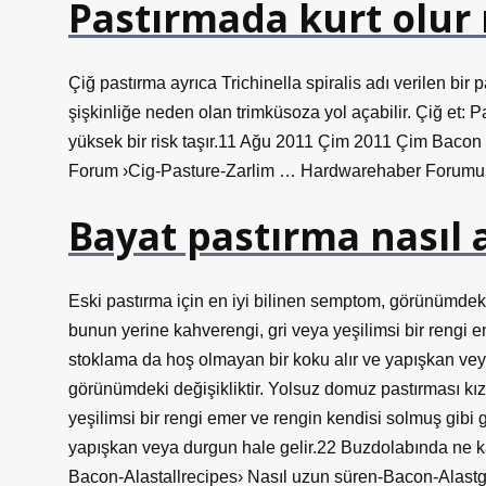
Pastırmada kurt olur
Çiğ pastırma ayrıca Trichinella spiralis adı verilen bir pa
şişkinliğe neden olan trimküsoza yol açabilir. Çiğ et: P
yüksek bir risk taşır.11 Ağu 2011 Çim 2011 Çim Baco
Forum ›Cig-Pasture-Zarlim … Hardwarehaber Forumu›
Bayat pastırma nasıl a
Eski pastırma için en iyi bilinen semptom, görünümdeki
bunun yerine kahverengi, gri veya yeşilimsi bir rengi 
stoklama da hoş olmayan bir koku alır ve yapışkan ve
görünümdeki değişikliktir. Yolsuz domuz pastırması kız
yeşilimsi bir rengi emer ve rengin kendisi solmuş gibi
yapışkan veya durgun hale gelir.22 Buzdolabında ne ka
Bacon-Alastallrecipes› Nasıl uzun süren-Bacon-Alastgoog