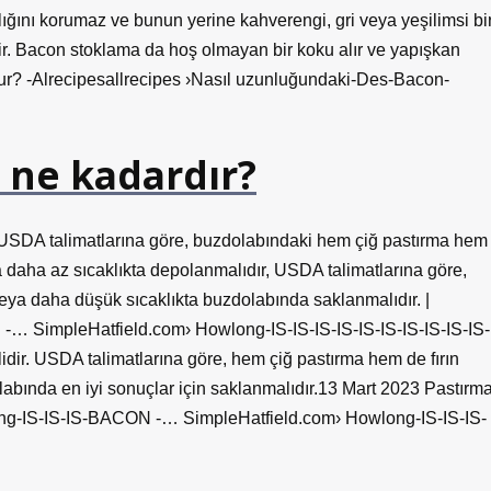
ığını korumaz ve bunun yerine kahverengi, gri veya yeşilimsi bi
r. Bacon stoklama da hoş olmayan bir koku alır ve yapışkan
lur? -Alrecipesallrecipes ›Nasıl uzunluğundaki-Des-Bacon-
 ne kadardır?
 USDA talimatlarına göre, buzdolabındaki hem çiğ pastırma hem
a daha az sıcaklıkta depolanmalıdır, USDA talimatlarına göre,
eya daha düşük sıcaklıkta buzdolabında saklanmalıdır. |
-… SimpleHatfield.com› Howlong-IS-IS-IS-IS-IS-IS-IS-IS-IS-IS-
dir. USDA talimatlarına göre, hem çiğ pastırma hem de fırın
labında en iyi sonuçlar için saklanmalıdır.13 Mart 2023 Pastırm
wlong-IS-IS-IS-BACON -… SimpleHatfield.com› Howlong-IS-IS-IS-