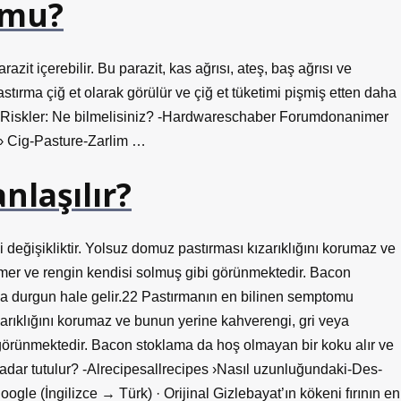
 mu?
razit içerebilir. Bu parazit, kas ağrısı, ateş, baş ağrısı ve
astırma çiğ et olarak görülür ve çiğ et tüketimi pişmiş etten daha
n Riskler: Ne bilmelisiniz? -Hardwareschaber Forumdonanimer
 Cig-Pasture-Zarlim …
nlaşılır?
 değişikliktir. Yolsuz domuz pastırması kızarıklığını korumaz ve
emer ve rengin kendisi solmuş gibi görünmektedir. Bacon
ya durgun hale gelir.22 Pastırmanın en bilinen semptomu
arıklığını korumaz ve bunun yerine kahverengi, gri veya
 görünmektedir. Bacon stoklama da hoş olmayan bir koku alır ve
dar tutulur? -Alrecipesallrecipes ›Nasıl uzunluğundaki-Des-
le (İngilizce → Türk) · Orijinal Gizlebayat’ın kökeni fırının en