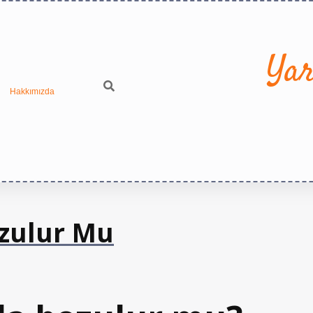
Yar
Hakkımızda
ozulur Mu