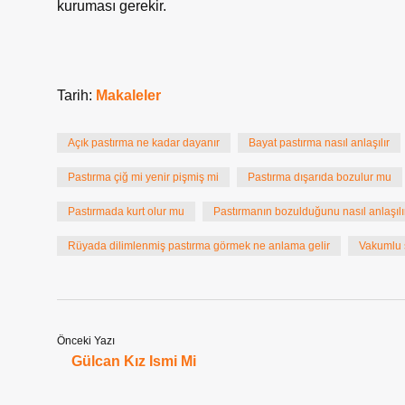
kuruması gerekir.
Tarih:
Makaleler
Açık pastırma ne kadar dayanır
Bayat pastırma nasıl anlaşılır
Pastırma çiğ mi yenir pişmiş mi
Pastırma dışarıda bozulur mu
Pastırmada kurt olur mu
Pastırmanın bozulduğunu nasıl anlaşılı
Rüyada dilimlenmiş pastırma görmek ne anlama gelir
Vakumlu 
Önceki Yazı
Gülcan Kız Ismi Mi