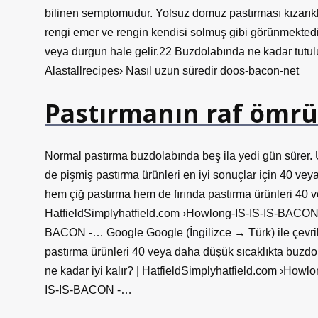
bilinen semptomudur. Yolsuz domuz pastırması kızarıkl
rengi emer ve rengin kendisi solmuş gibi görünmektedi
veya durgun hale gelir.22 Buzdolabında ne kadar tutu
Alastallrecipes› Nasıl uzun süredir doos-bacon-net
Pastırmanın raf ömrü
Normal pastırma buzdolabında beş ila yedi gün sürer.
de pişmiş pastırma ürünleri en iyi sonuçlar için 40 vey
hem çiğ pastırma hem de fırında pastırma ürünleri 40 v
HatfieldSimplyhatfield.com ›Howlong-IS-IS-IS-BACON 
BACON -… Google Google (İngilizce → Türk) ile çevrili
pastırma ürünleri 40 veya daha düşük sıcaklıkta buzdo
ne kadar iyi kalır? | HatfieldSimplyhatfield.com ›Ho
IS-IS-BACON -…