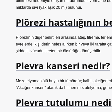
birikmesi nedeniyle oluşan bir durumdur. Normalde bu 
miktarda sıvı (yaklaşık 20 ml) bulunur.
Plörezi hastalığının be
Plörezinin diğer belirtileri arasında ateş, titreme, terl
evrelerde, kişi derin nefes alırken bir veya iki tarafta 
şiddetli, vücudu titreten bir öksürüğe dönüşebilir.
Plevra kanseri nedir?
Mezotelyoma kötü huylu bir tümördür; kalbi, akciğerleri 
“Akciğer kanseri” olarak da bilinen mezotelyoma, genel
Plevra tutulumu nedi