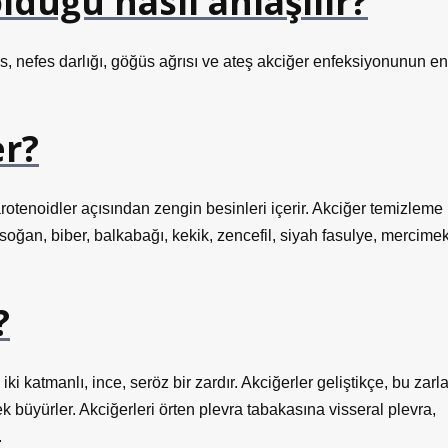
lduğu nasıl anlaşılır?
kus, nefes darlığı, göğüs ağrısı ve ateş akciğer enfeksiyonunun en
er?
rotenoidler açısından zengin besinleri içerir. Akciğer temizleme
 soğan, biber, balkabağı, kekik, zencefil, siyah fasulye, mercimek
?
i katmanlı, ince, seröz bir zardır. Akciğerler geliştikçe, bu zarl
büyürler. Akciğerleri örten plevra tabakasına visseral plevra,
.