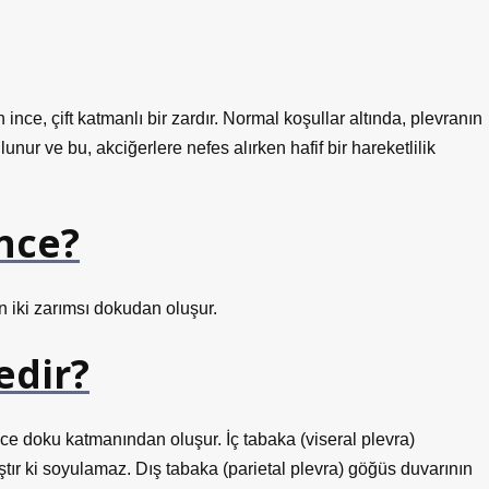
ince, çift katmanlı bir zardır. Normal koşullar altında, plevranın
unur ve bu, akciğerlere nefes alırken hafif bir hareketlilik
nce?
n iki zarımsı dokudan oluşur.
edir?
ince doku katmanından oluşur. İç tabaka (viseral plevra)
ştır ki soyulamaz. Dış tabaka (parietal plevra) göğüs duvarının