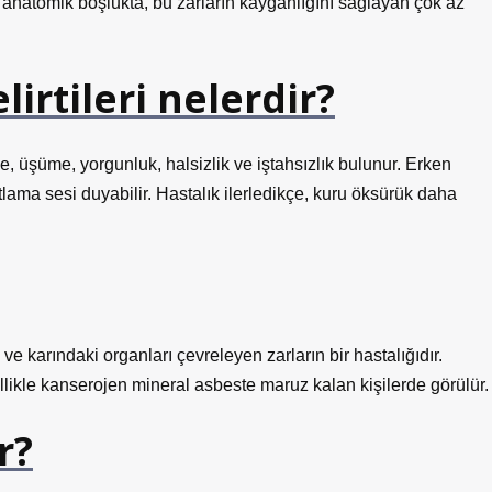
anatomik boşlukta, bu zarların kayganlığını sağlayan çok az
lirtileri nelerdir?
eme, üşüme, yorgunluk, halsizlik ve iştahsızlık bulunur. Erken
çatlama sesi duyabilir. Hastalık ilerledikçe, kuru öksürük daha
ve karındaki organları çevreleyen zarların bir hastalığıdır.
likle kanserojen mineral asbeste maruz kalan kişilerde görülür.
r?