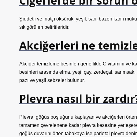
Ciğerlerde bir sorun o
Şiddetli ve inatçı öksürük, yeşil, sarı, bazen kanlı mu
sık görülen belirtileridir.
Akciğerleri ne temizl
Akciğer temizleme besinleri genellikle C vitamini ve ka
besinleri arasında elma, yeşil çay, zerdeçal, sarımsak,
pazı ve yeşil sebzeler bulunur.
Plevra nasıl bir zardır
Plevra, göğüs boşluğunu kaplayan ve akciğerleri örten ik
tamamen çevrelenene kadar plevra kesesine yerleşerek 
göğüs duvarını örten tabakaya ise parietal plevra denir