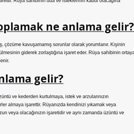
rettir. Rüya sahibinin dua ve isteklerinin kabul olacağına
toplamak ne anlama gelir?
miş, çözüme kavuşamamış sorunlar olarak yorumlanır. Kişinin
zülmesinin giderek zorlaştığına işaret eder. Rüya sahibinin ortay
enir.
nlama gelir?
ntü ve kederden kurtulmaya, istek ve arzularınızın
rler almaya işarettir. Rüyanızda kendinizi yıkamak veya
zun veya olacağınızın işaretidir ve aynı zamanda üzüntü ve