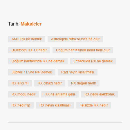
Tarih:
Makaleler
AMD RX ne demek
Astrolojide retro olunca ne olur
Bluetooth RX TX nedir
Doğum haritasında neler belli olur
Doğum haritasında RX ne demek
Eczacılıkta RX ne demek
Jüpiter 7 Evde Ne Demek
Rad neyin kısaltması
RX alıcı mı
RX cihazı nedir
RX değeri nedir
RX modu nedir
RX ne anlama gelir
RX nedir elektronik
RX nedir tip
RX neyin kısaltması
Telsizde RX nedir