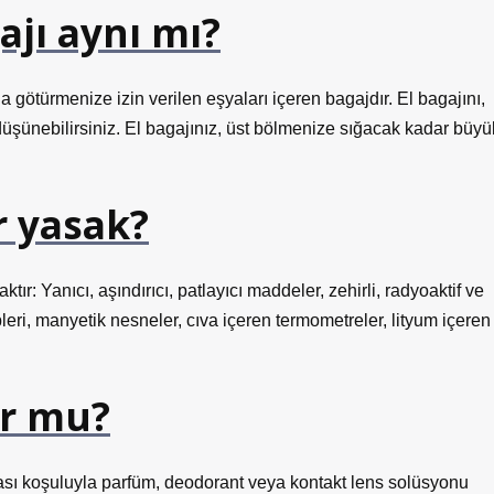
ajı aynı mı?
da götürmenize izin verilen eşyaları içeren bagajdır. El bagajını,
üşünebilirsiniz. El bagajınız, üst bölmenize sığacak kadar büyü
r yasak?
r: Yanıcı, aşındırıcı, patlayıcı maddeler, zehirli, radyoaktif ve
pleri, manyetik nesneler, cıva içeren termometreler, lityum içeren
ur mu?
ması koşuluyla parfüm, deodorant veya kontakt lens solüsyonu