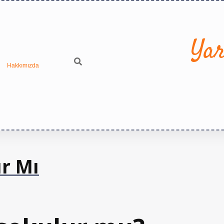
Yar
Hakkımızda
ır Mı