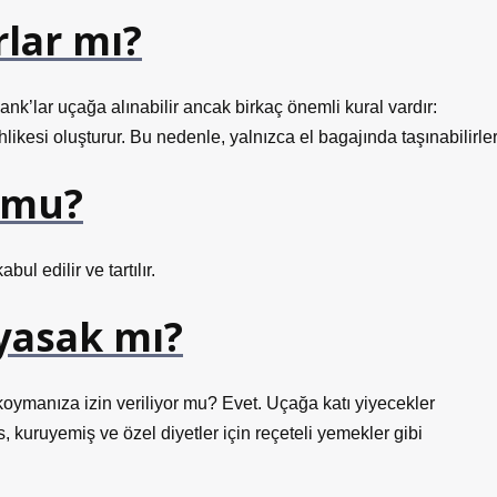
lar mı?
nk’lar uçağa alınabilir ancak birkaç önemli kural vardır:
ikesi oluşturur. Bu nedenle, yalnızca el bagajında ​​taşınabilirler
r mu?
bul edilir ve tartılır.
 yasak mı?
koymanıza izin veriliyor mu? Evet. Uçağa katı yiyecekler
ips, kuruyemiş ve özel diyetler için reçeteli yemekler gibi