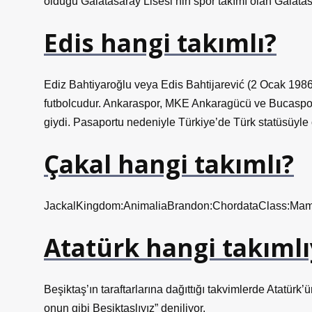
olduğu Galatasaray Lisesi’nin spor takımı olan Galatasar
Edis hangi takımlı?
Ediz Bahtiyaroğlu veya Edis Bahtijarević (2 Ocak 1986
futbolcudur. Ankaraspor, MKE Ankaragücü ve Bucaspor
giydi. Pasaportu nedeniyle Türkiye’de Türk statüsüyle
Çakal hangi takımlı?
JackalKingdom:AnimaliaBrandon:ChordataClass:Mamm
Atatürk hangi takımlı
Beşiktaş’ın taraftarlarına dağıttığı takvimlerde Atatürk’ün
onun gibi Beşiktaşlıyız” deniliyor.