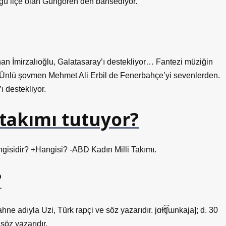
üğü ilçe olan Güngören’den bahsediyor.
an İmirzalıoğlu, Galatasaray’ı destekliyor… Fantezi müziğin
r… Ünlü şovmen Mehmet Ali Erbil de Fenerbahçe’yi sevenlerden.
 destekliyor.
takımı tutuyor?
ngisidir? +Hangisi? -ABD Kadın Milli Takımı.
?
e adıyla Uzi, Türk rapçi ve söz yazarıdır. jɑɫt͡ʃɯnkaja]; d. 30
söz yazarıdır.