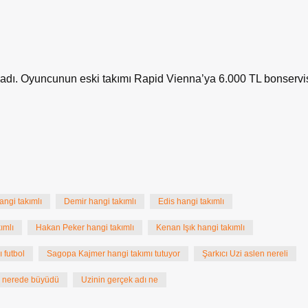
aladı. Oyuncunun eski takımı Rapid Vienna’ya 6.000 TL bonservi
angi takımlı
Demir hangi takımlı
Edis hangi takımlı
ımlı
Hakan Peker hangi takımlı
Kenan Işık hangi takımlı
 futbol
Sagopa Kajmer hangi takımı tutuyor
Şarkıcı Uzi aslen nereli
i nerede büyüdü
Uzinin gerçek adı ne