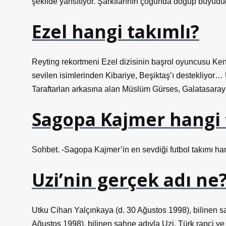
şekilde yansıtıyor. Şarkılarının çoğunda doğup büyüd
Ezel hangi takımlı?
Reyting rekortmeni Ezel dizisinin başrol oyuncusu Ken
sevilen isimlerinden Kibariye, Beşiktaş’ı destekliyo
Taraftarları arkasına alan Müslüm Gürses, Galatasaray’ı
Sagopa Kajmer hangi 
Sohbet. -Sagopa Kajmer’in en sevdiği futbol takımı ha
Uzi’nin gerçek adı ne
Utku Cihan Yalçınkaya (d. 30 Ağustos 1998), bilinen sahn
Ağustos 1998), bilinen sahne adıyla Uzi, Türk rapçi ve 