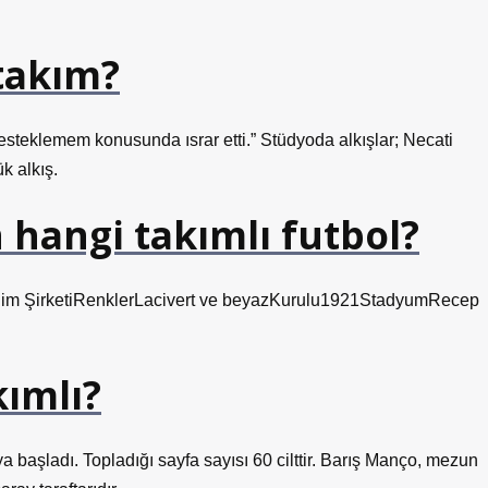
takım?
steklemem konusunda ısrar etti.” Stüdyoda alkışlar; Necati
 alkış.
hangi takımlı futbol?
m ŞirketiRenklerLacivert ve beyazKurulu1921StadyumRecep
kımlı?
 başladı. Topladığı sayfa sayısı 60 cilttir. Barış Manço, mezun