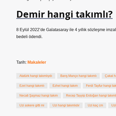
Demir hangi takımlı?
8 Eylül 2022’de Galatasaray ile 4 yıllık sözleşme imz
bedeli ödendi.
Tarih:
Makaleler
Atatürk hangi takımlıydı
Barış Manço hangi takımlı
Çakal h
Ezel hangi takımlı
Ezhel hangi takım
Ferdi Tayfur hangi tak
Necati Şaşmaz hangi takım
Recep Tayyip Erdoğan hangi takımlı
Uzi askere gitti mi
Uzi hangi takımlıdır
Uzi kaç cm
Uz