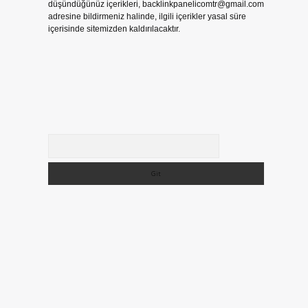
düşündüğünüz içerikleri,
backlinkpanelicomtr@gmail.com
adresine bildirmeniz halinde, ilgili içerikler yasal süre
içerisinde sitemizden kaldırılacaktır.
Arama
.