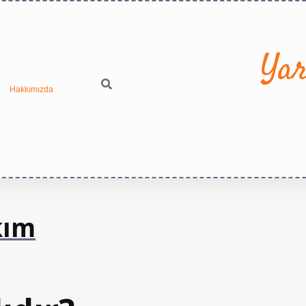
Yar
Hakkımızda
kım