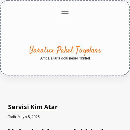
menüyü
Anasayfa
Gizlilik
Yasal
Hakkımızda
aç
Politikası
Uyarı
Yaratıcı Paket Tüyoları
Ambalajlarla dolu neşeli fikirler!
Servisi Kim Atar
Tarih: Mayıs 5, 2025