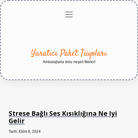
menüyü
Anasayfa
Gizlilik
Yasal
Hakkımızda
aç
Politikası
Uyarı
Yaratıcı Paket Tüyoları
Ambalajlarla dolu neşeli fikirler!
Strese Bağlı Ses Kısıklığına Ne Iyi
Gelir
Tarih: Ekim 8, 2024