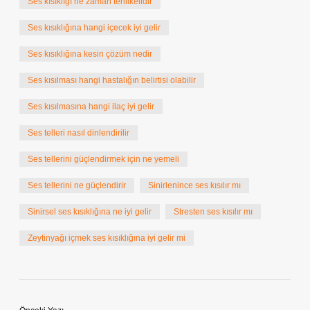
Ses kısıklığı ne zaman tehlikelidir
Ses kısıklığına hangi içecek iyi gelir
Ses kısıklığına kesin çözüm nedir
Ses kısılması hangi hastalığın belirtisi olabilir
Ses kısılmasına hangi ilaç iyi gelir
Ses telleri nasıl dinlendirilir
Ses tellerini güçlendirmek için ne yemeli
Ses tellerini ne güçlendirir
Sinirlenince ses kısılır mı
Sinirsel ses kısıklığına ne iyi gelir
Stresten ses kısılır mı
Zeytinyağı içmek ses kısıklığına iyi gelir mi