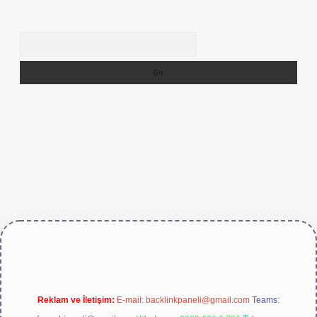
Arama
/betexper.live/
Reklam ve İletişim:
E-mail:
backlinkpaneli@gmail.com
Teams: