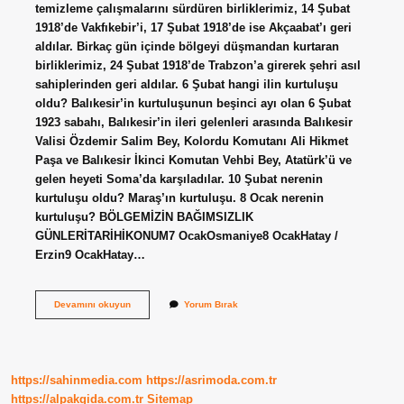
temizleme çalışmalarını sürdüren birliklerimiz, 14 Şubat
1918’de Vakfıkebir’i, 17 Şubat 1918’de ise Akçaabat’ı geri
aldılar. Birkaç gün içinde bölgeyi düşmandan kurtaran
birliklerimiz, 24 Şubat 1918’de Trabzon’a girerek şehri asıl
sahiplerinden geri aldılar. 6 Şubat hangi ilin kurtuluşu
oldu? Balıkesir’in kurtuluşunun beşinci ayı olan 6 Şubat
1923 sabahı, Balıkesir’in ileri gelenleri arasında Balıkesir
Valisi Özdemir Salim Bey, Kolordu Komutanı Ali Hikmet
Paşa ve Balıkesir İkinci Komutan Vehbi Bey, Atatürk’ü ve
gelen heyeti Soma’da karşıladılar. 10 Şubat nerenin
kurtuluşu oldu? Maraş’ın kurtuluşu. 8 Ocak nerenin
kurtuluşu? BÖLGEMİZİN BAĞIMSIZLIK
GÜNLERİTARİHİKONUM7 OcakOsmaniye8 OcakHatay /
Erzin9 OcakHatay…
8
Devamını okuyun
Yorum Bırak
Şubat
Nerenin
Kurtuluşu
https://sahinmedia.com
https://asrimoda.com.tr
https://alpakgida.com.tr
Sitemap