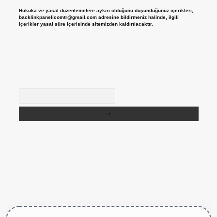
Hukuka ve yasal düzenlemelere aykırı olduğunu düşündüğünüz içerikleri,
backlinkpanelicomtr@gmail.com
adresine bildirmeniz halinde, ilgili
içerikler yasal süre içerisinde sitemizden kaldırılacaktır.
Arama
ttps://betexper.live/