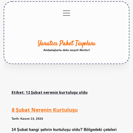
menüyü
Anasayfa
Gizlilik
Yasal
Hakkımızda
aç
Politikası
Uyarı
Yaratıcı Paket Tüyoları
Ambalajlarla dolu neşeli fikirler!
Etiket:
12 Şubat nerenin kurtuluşu oldu
8 Şubat Nerenin Kurtuluşu
Tarih: Kasım 13, 2024
14 Şubat hangi şehrin kurtuluşu oldu? Bölgedeki çeteleri