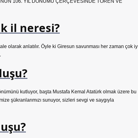
NUN 106. YIL DÖNÜMÜ ÇERÇEVESİNDE TÖREN VE
 il neresi?
kale olarak anlatılır. Öyle ki Giresun savunması her zaman çok iy
.
luşu?
önümünü kutluyor, başta Mustafa Kemal Atatürk olmak üzere bu
mize şükranlarımızı sunuyor, sizleri sevgi ve saygıyla
luşu?