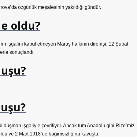
kurova’da özgürlük meşalesinin yakıldığı gündür.
ne oldu?
rin işgalini kabul etmeyen Maraş halkının direnişi, 12 Şubat
ferle sonuçlandı.
luşu?
luşu?
i düşman işgaliyle çevriliydi. Ancak tüm Anadolu gibi Rize’miz
oldu ve 2 Mart 1918’de bağımsızlığına kavuştu.