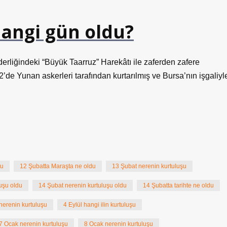
hangi gün oldu?
liğindeki “Büyük Taarruz” Harekâtı ile zaferden zafere
2’de Yunan askerleri tarafından kurtarılmış ve Bursa’nın işgaliyl
du
12 Şubatta Maraşta ne oldu
13 Şubat nerenin kurtuluşu
uşu oldu
14 Şubat nerenin kurtuluşu oldu
14 Şubatta tarihte ne oldu
nerenin kurtuluşu
4 Eylül hangi ilin kurtuluşu
7 Ocak nerenin kurtuluşu
8 Ocak nerenin kurtuluşu