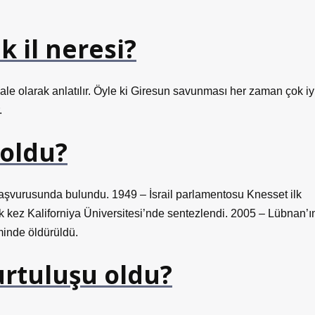
 il neresi?
kale olarak anlatılır. Öyle ki Giresun savunması her zaman çok iy
.
 oldu?
t başvurusunda bulundu. 1949 – İsrail parlamentosu Knesset ilk
k kez Kaliforniya Üniversitesi’nde sentezlendi. 2005 – Lübnan’ı
iminde öldürüldü.
urtuluşu oldu?