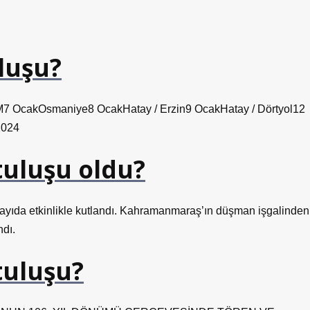
luşu?
akOsmaniye8 OcakHatay / Erzin9 OcakHatay / Dörtyol12
2024
tuluşu oldu?
ayıda etkinlikle kutlandı. Kahramanmaraş’ın düşman işgalinden
ndı.
tuluşu?