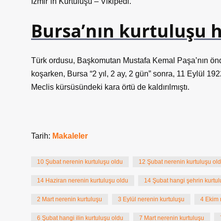
İzmir’in Kurtuluşu – Vikipedi.
Bursa’nın kurtuluşu 
Türk ordusu, Başkomutan Mustafa Kemal Paşa’nın önder
koşarken, Bursa “2 yıl, 2 ay, 2 gün” sonra, 11 Eylül 192
Meclis kürsüsündeki kara örtü de kaldırılmıştı.
Tarih:
Makaleler
10 Şubat nerenin kurtuluşu oldu
12 Şubat nerenin kurtuluşu ol
14 Haziran nerenin kurtuluşu oldu
14 Şubat hangi şehrin kurtul
2 Mart nerenin kurtuluşu
3 Eylül nerenin kurtuluşu
4 Ekim 
6 Şubat hangi ilin kurtuluşu oldu
7 Mart nerenin kurtuluşu