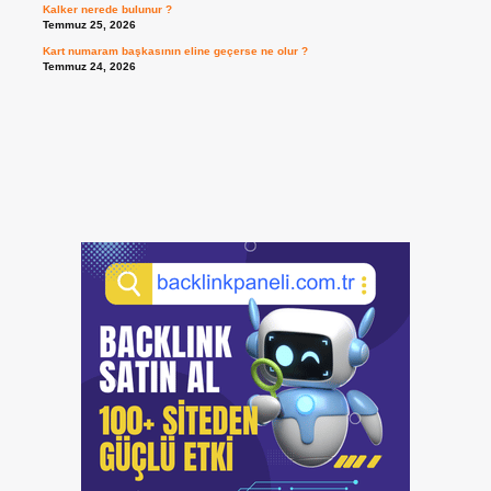
Kalker nerede bulunur ?
Temmuz 25, 2026
Kart numaram başkasının eline geçerse ne olur ?
Temmuz 24, 2026