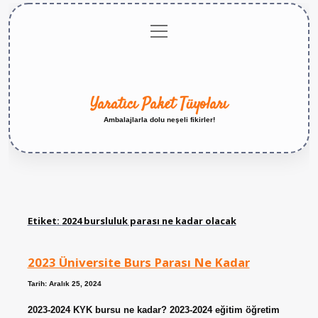
menüyü
Anasayfa
Gizlilik
Yasal
Hakkımızda
aç
Politikası
Uyarı
Yaratıcı Paket Tüyoları
Ambalajlarla dolu neşeli fikirler!
Etiket:
2024 bursluluk parası ne kadar olacak
2023 Üniversite Burs Parası Ne Kadar
Tarih: Aralık 25, 2024
2023-2024 KYK bursu ne kadar? 2023-2024 eğitim öğretim