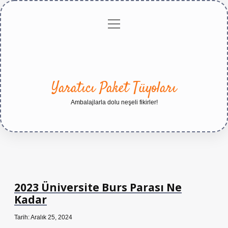
menüyü
Anasayfa
Gizlilik
Yasal
Hakkımızda
aç
Politikası
Uyarı
Yaratıcı Paket Tüyoları
Ambalajlarla dolu neşeli fikirler!
2023 Üniversite Burs Parası Ne
Kadar
Tarih: Aralık 25, 2024