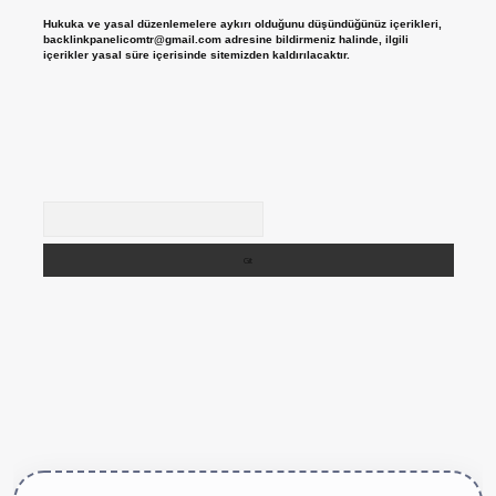
Hukuka ve yasal düzenlemelere aykırı olduğunu düşündüğünüz içerikleri,
backlinkpanelicomtr@gmail.com
adresine bildirmeniz halinde, ilgili
içerikler yasal süre içerisinde sitemizden kaldırılacaktır.
Arama
tps://betexper.live/