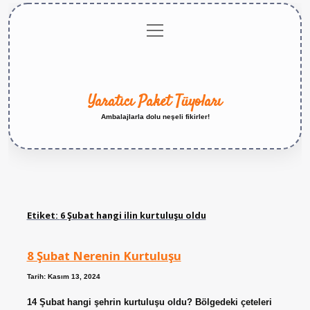
menüyü
Anasayfa
Gizlilik
Yasal
Hakkımızda
aç
Politikası
Uyarı
Yaratıcı Paket Tüyoları
Ambalajlarla dolu neşeli fikirler!
Etiket:
6 Şubat hangi ilin kurtuluşu oldu
8 Şubat Nerenin Kurtuluşu
Tarih: Kasım 13, 2024
14 Şubat hangi şehrin kurtuluşu oldu? Bölgedeki çeteleri