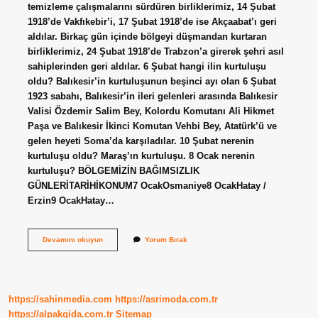
temizleme çalışmalarını sürdüren birliklerimiz, 14 Şubat
1918’de Vakfıkebir’i, 17 Şubat 1918’de ise Akçaabat’ı geri
aldılar. Birkaç gün içinde bölgeyi düşmandan kurtaran
birliklerimiz, 24 Şubat 1918’de Trabzon’a girerek şehri asıl
sahiplerinden geri aldılar. 6 Şubat hangi ilin kurtuluşu
oldu? Balıkesir’in kurtuluşunun beşinci ayı olan 6 Şubat
1923 sabahı, Balıkesir’in ileri gelenleri arasında Balıkesir
Valisi Özdemir Salim Bey, Kolordu Komutanı Ali Hikmet
Paşa ve Balıkesir İkinci Komutan Vehbi Bey, Atatürk’ü ve
gelen heyeti Soma’da karşıladılar. 10 Şubat nerenin
kurtuluşu oldu? Maraş’ın kurtuluşu. 8 Ocak nerenin
kurtuluşu? BÖLGEMİZİN BAĞIMSIZLIK
GÜNLERİTARİHİKONUM7 OcakOsmaniye8 OcakHatay /
Erzin9 OcakHatay…
8
Devamını okuyun
Yorum Bırak
Şubat
Nerenin
Kurtuluşu
https://sahinmedia.com
https://asrimoda.com.tr
https://alpakgida.com.tr
Sitemap