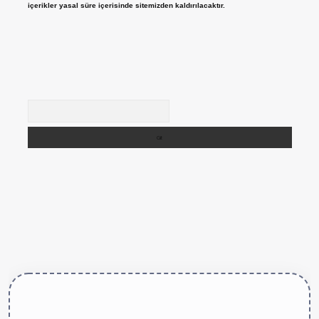
içerikler yasal süre içerisinde sitemizden kaldırılacaktır.
Arama
https://betexper.live/