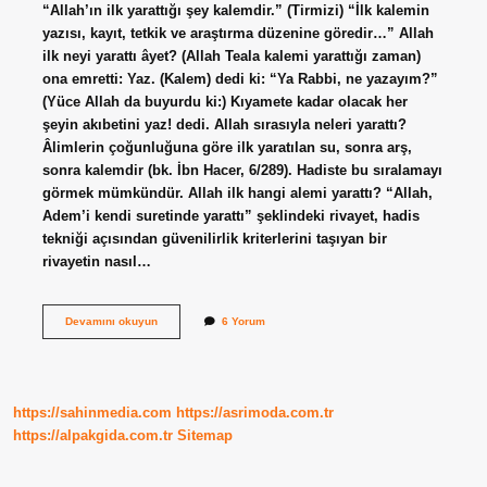
“Allah’ın ilk yarattığı şey kalemdir.” (Tirmizi) “İlk kalemin
yazısı, kayıt, tetkik ve araştırma düzenine göredir…” Allah
ilk neyi yarattı âyet? (Allah Teala kalemi yarattığı zaman)
ona emretti: Yaz. (Kalem) dedi ki: “Ya Rabbi, ne yazayım?”
(Yüce Allah da buyurdu ki:) Kıyamete kadar olacak her
şeyin akıbetini yaz! dedi. Allah sırasıyla neleri yarattı?
Âlimlerin çoğunluğuna göre ilk yaratılan su, sonra arş,
sonra kalemdir (bk. İbn Hacer, 6/289). Hadiste bu sıralamayı
görmek mümkündür. Allah ilk hangi alemi yarattı? “Allah,
Adem’i kendi suretinde yarattı” şeklindeki rivayet, hadis
tekniği açısından güvenilirlik kriterlerini taşıyan bir
rivayetin nasıl…
Allah
Devamını okuyun
6 Yorum
Teâlâ
Ilk
Neyi
Yarattı
https://sahinmedia.com
https://asrimoda.com.tr
https://alpakgida.com.tr
Sitemap