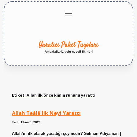
menüyü
Anasayfa
Gizlilik
Yasal
Hakkımızda
aç
Politikası
Uyarı
Yaratıcı Paket Tüyoları
Ambalajlarla dolu neşeli fikirler!
Etiket:
Allah ilk önce kimin ruhunu yarattı
Allah Teâlâ Ilk Neyi Yarattı
Tarih: Ekim 8, 2024
Allah’ın ilk olarak yarattığı şey nedir? Selman-Adıyaman |