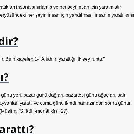
ıkları insana sınırlamış ve her şeyi insan için yaratmıştır.
yüzündeki her şeyin insan için yaratılması, insanın yaratılışını
dir?
. Bu hikayeler; 1- “Allah’ın yarattığı ilk şey ruhtu.”
ı?
 günü yeri, pazar günü dağları, pazartesi günü ağaçları, salı
hayvanları yarattı ve cuma günü ikindi namazından sonra günün
Müslim, “Sıfâtü’l-münâfiḳīn”, 27).
arattı?