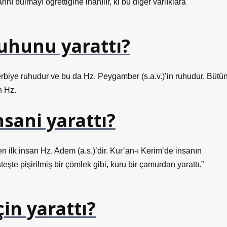
ını bulmayı öğrettiğine inanılır, ki bu diğer varlıklara
ruhunu yarattı?
 terbiye ruhudur ve bu da Hz. Peygamber (s.a.v.)’in ruhudur. Bütü
h Hz.
nsani yarattı?
 ilk insan Hz. Adem (a.s.)’dir. Kur’an-ı Kerim’de insanın
ateşte pişirilmiş bir çömlek gibi, kuru bir çamurdan yarattı.”
in yarattı?