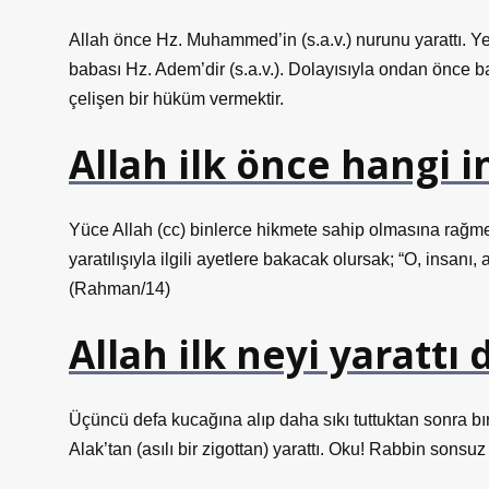
Allah önce Hz. Muhammed’in (s.a.v.) nurunu yarattı. Yer
babası Hz. Adem’dir (s.a.v.). Dolayısıyla ondan önce 
çelişen bir hüküm vermektir.
Allah ilk önce hangi i
Yüce Allah (cc) binlerce hikmete sahip olmasına rağmen
yaratılışıyla ilgili ayetlere bakacak olursak; “O, insanı, 
(Rahman/14)
Allah ilk neyi yarattı
Üçüncü defa kucağına alıp daha sıkı tuttuktan sonra bır
Alak’tan (asılı bir zigottan) yarattı. Oku! Rabbin sons