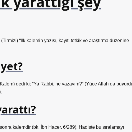
ak yarattığı şey
(Tirmizi) “İlk kalemin yazısı, kayıt, tetkik ve araştırma düzenine
âyet?
 (Kalem) dedi ki: “Ya Rabbi, ne yazayım?” (Yüce Allah da buyurd
i.
yarattı?
 sonra kalemdir (bk. İbn Hacer, 6/289). Hadiste bu sıralamayı