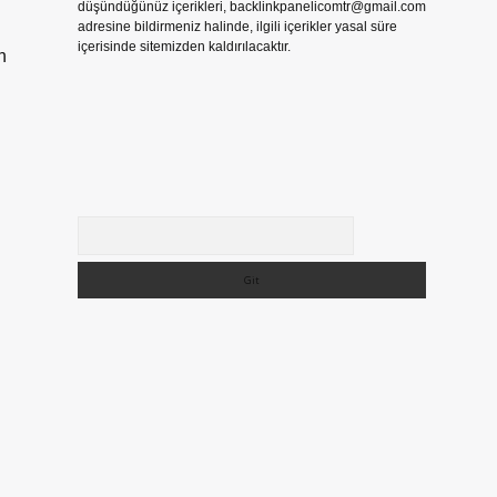
düşündüğünüz içerikleri,
backlinkpanelicomtr@gmail.com
adresine bildirmeniz halinde, ilgili içerikler yasal süre
içerisinde sitemizden kaldırılacaktır.
n
Arama