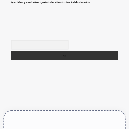
içerikler yasal süre içerisinde sitemizden kaldırılacaktır.
Arama
ttps://betexper.live/