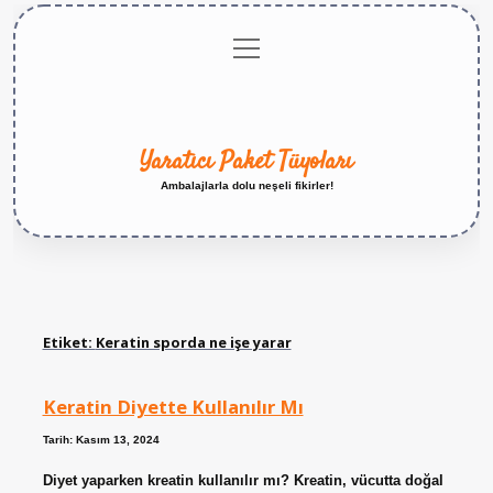
menüyü
Anasayfa
Gizlilik
Yasal
Hakkımızda
aç
Politikası
Uyarı
Yaratıcı Paket Tüyoları
Ambalajlarla dolu neşeli fikirler!
Etiket:
Keratin sporda ne işe yarar
Keratin Diyette Kullanılır Mı
Tarih: Kasım 13, 2024
Diyet yaparken kreatin kullanılır mı? Kreatin, vücutta doğal