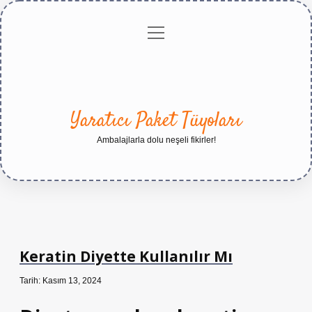
menüyü
Anasayfa
Gizlilik
Yasal
Hakkımızda
aç
Politikası
Uyarı
Yaratıcı Paket Tüyoları
Ambalajlarla dolu neşeli fikirler!
Keratin Diyette Kullanılır Mı
Tarih: Kasım 13, 2024