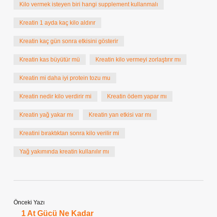
Kilo vermek isteyen biri hangi supplement kullanmalı
Kreatin 1 ayda kaç kilo aldırır
Kreatin kaç gün sonra etkisini gösterir
Kreatin kas büyütür mü
Kreatin kilo vermeyi zorlaştırır mı
Kreatin mi daha iyi protein tozu mu
Kreatin nedir kilo verdirir mi
Kreatin ödem yapar mı
Kreatin yağ yakar mı
Kreatin yan etkisi var mı
Kreatini bıraktıktan sonra kilo verilir mi
Yağ yakımında kreatin kullanılır mı
Önceki Yazı
1 At Gücü Ne Kadar