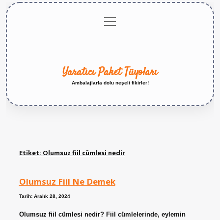
menüyü
Anasayfa
Gizlilik
Yasal
Hakkımızda
aç
Politikası
Uyarı
Yaratıcı Paket Tüyoları
Ambalajlarla dolu neşeli fikirler!
Etiket:
Olumsuz fiil cümlesi nedir
Olumsuz Fiil Ne Demek
Tarih: Aralık 28, 2024
Olumsuz fiil cümlesi nedir? Fiil cümlelerinde, eylemin