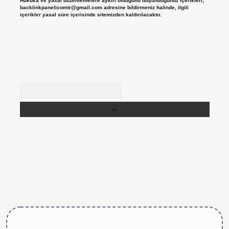
Hukuka ve yasal düzenlemelere aykırı olduğunu düşündüğünüz içerikleri,
backlinkpanelicomtr@gmail.com
adresine bildirmeniz halinde, ilgili
içerikler yasal süre içerisinde sitemizden kaldırılacaktır.
Arama
ttps://betexper.live/