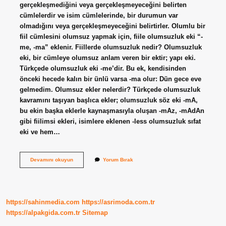
gerçekleşmediğini veya gerçekleşmeyeceğini belirten
cümlelerdir ve isim cümlelerinde, bir durumun var
olmadığını veya gerçekleşmeyeceğini belirtirler. Olumlu bir
fiil cümlesini olumsuz yapmak için, fiile olumsuzluk eki “-
me, -ma” eklenir. Fiillerde olumsuzluk nedir? Olumsuzluk
eki, bir cümleye olumsuz anlam veren bir ektir; yapı eki.
Türkçede olumsuzluk eki -me’dir. Bu ek, kendisinden
önceki hecede kalın bir ünlü varsa -ma olur: Dün gece eve
gelmedim. Olumsuz ekler nelerdir? Türkçede olumsuzluk
kavramını taşıyan başlıca ekler; olumsuzluk söz eki -mA,
bu ekin başka eklerle kaynaşmasıyla oluşan -mAz, -mAdAn
gibi fiilimsi ekleri, isimlere eklenen -less olumsuzluk sıfat
eki ve hem…
Olumsuz
Devamını okuyun
Yorum Bırak
Fiil
Ne
Demek
https://sahinmedia.com
https://asrimoda.com.tr
https://alpakgida.com.tr
Sitemap