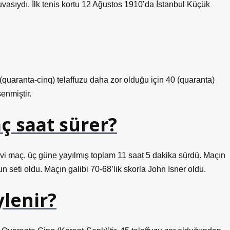
vasıydı. İlk tenis kortu 12 Ağustos 1910’da İstanbul Küçük
 (quaranta-cinq) telaffuzu daha zor olduğu için 40 (quaranta)
enmiştir.
ç saat sürer?
i maç, üç güne yayılmış toplam 11 saat 5 dakika sürdü. Maçın
un seti oldu. Maçın galibi 70-68’lik skorla John Isner oldu.
ylenir?