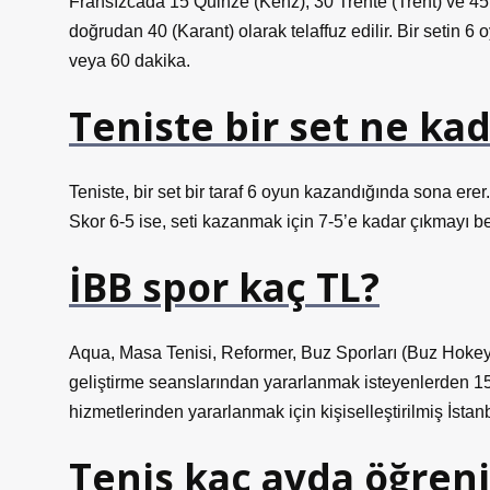
Fransızcada 15 Quinze (Kenz), 30 Trente (Trent) ve 45
doğrudan 40 (Karant) olarak telaffuz edilir. Bir setin
veya 60 dakika.
Teniste bir set ne ka
Teniste, bir set bir taraf 6 oyun kazandığında sona erer
Skor 6-5 ise, seti kazanmak için 7-5’e kadar çıkmayı bek
İBB spor kaç TL?
Aqua, Masa Tenisi, Reformer, Buz Sporları (Buz Hokeyi,
geliştirme seanslarından yararlanmak isteyenlerden 150
hizmetlerinden yararlanmak için kişiselleştirilmiş İstan
Tenis kaç ayda öğreni