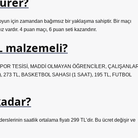
sürer?
, oyun için zamandan bağımsız bir yaklaşıma sahiptir. Bir maçı
ız vardır. 4 puan maçı, 6 puan seti kazandırır.
TL malzemeli?
nilendi. SPOR TESİSİ, MADDİ OLMAYAN ÖĞRENCİLER, ÇALIŞANLA
 273 TL, BASKETBOL SAHASI (1 SAAT), 195 TL, FUTBOL
kadar?
derslerinin saatlik ortalama fiyatı 299 TL’dir. Bu ücret değişir ve