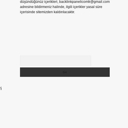
düşündüğünüz içerikleri,
backlinkpanelicomtr@gmail.com
adresine bildirmeniz halinde, ilgili içerikler yasal süre
içerisinde sitemizden kaldırılacaktır.
Arama
i