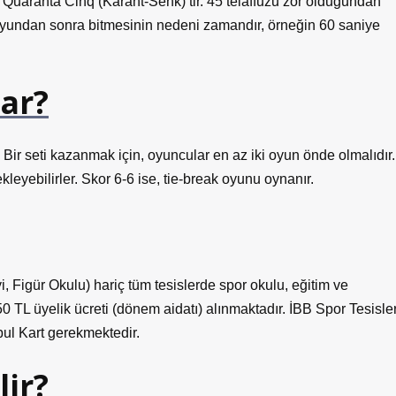
 Quaranta Cinq (Karant-Senk)’tir. 45 telaffuzu zor olduğundan
 6 oyundan sonra bitmesinin nedeni zamandır, örneğin 60 saniye
dar?
. Bir seti kazanmak için, oyuncular en az iki oyun önde olmalıdır.
leyebilirler. Skor 6-6 ise, tie-break oyunu oynanır.
 Figür Okulu) hariç tüm tesislerde spor okulu, eğitim ve
 TL üyelik ücreti (dönem aidatı) alınmaktadır. İBB Spor Tesisler
bul Kart gerekmektedir.
lir?