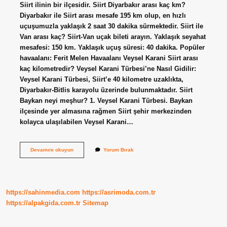
Siirt ilinin bir ilçesidir. Siirt Diyarbakır arası kaç km?
Diyarbakır ile Siirt arası mesafe 195 km olup, en hızlı
uçuşumuzla yaklaşık 2 saat 30 dakika sürmektedir. Siirt ile
Van arası kaç? Siirt-Van uçak bileti arayın. Yaklaşık seyahat
mesafesi: 150 km. Yaklaşık uçuş süresi: 40 dakika. Popüler
havaalanı: Ferit Melen Havaalanı Veysel Karani Siirt arası
kaç kilometredir? Veysel Karani Türbesi’ne Nasıl Gidilir:
Veysel Karani Türbesi, Siirt’e 40 kilometre uzaklıkta,
Diyarbakır-Bitlis karayolu üzerinde bulunmaktadır. Siirt
Baykan neyi meşhur? 1. Veysel Karani Türbesi. Baykan
ilçesinde yer almasına rağmen Siirt şehir merkezinden
kolayca ulaşılabilen Veysel Karani…
Siirt
Devamını okuyun
Yorum Bırak
Baykan
Arası
Kaç
Kilometredir
https://sahinmedia.com
https://asrimoda.com.tr
https://alpakgida.com.tr
Sitemap