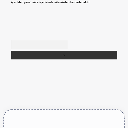
içerikler yasal süre içerisinde sitemizden kaldırılacaktır.
Arama
tps://betexper.live/