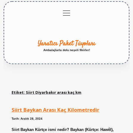
menüyü
Anasayfa
Gizlilik
Yasal
Hakkımızda
aç
Politikası
Uyarı
Yaratıcı Paket Tüyoları
Ambalajlarla dolu neşeli fikirler!
Etiket:
Siirt Diyarbakır arası kaç km
Siirt Baykan Arası Kaç Kilometredir
Tarih: Aralık 28, 2024
Siirt Baykan Kürtçe ismi nedir? Baykan (Kürtçe: Hawêl),