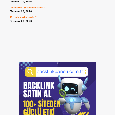
Temmuz 30, 2026
Telefonda QR kodu nerede ?
Temmuz 28, 2026
Kozmik varlık nedir ?
Temmuz 26, 2026